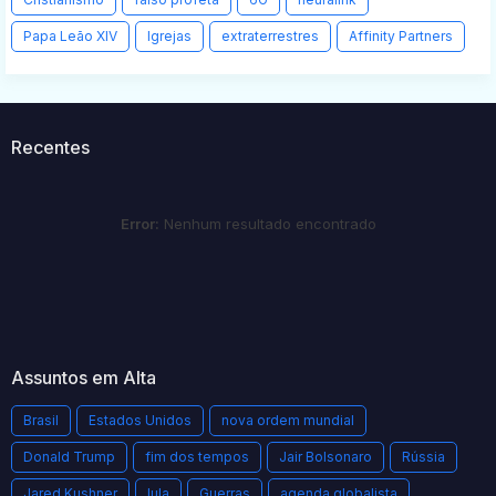
Papa Leão XIV
Igrejas
extraterrestres
Affinity Partners
Recentes
Error:
Nenhum resultado encontrado
Assuntos em Alta
Brasil
Estados Unidos
nova ordem mundial
Donald Trump
fim dos tempos
Jair Bolsonaro
Rússia
Jared Kushner
lula
Guerras
agenda globalista