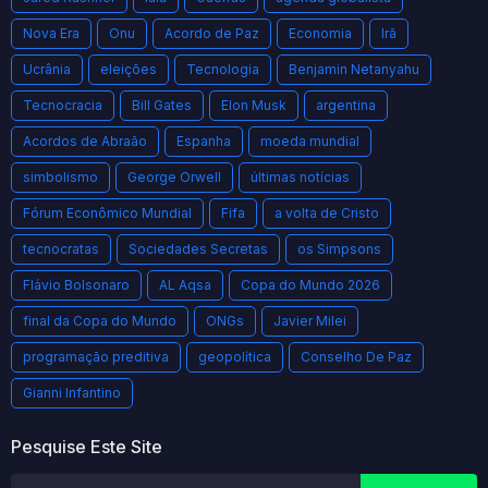
Nova Era
Onu
Acordo de Paz
Economia
Irã
Ucrânia
eleições
Tecnologia
Benjamin Netanyahu
Tecnocracia
Bill Gates
Elon Musk
argentina
Acordos de Abraão
Espanha
moeda mundial
simbolismo
George Orwell
últimas notícias
Fórum Econômico Mundial
Fifa
a volta de Cristo
tecnocratas
Sociedades Secretas
os Simpsons
Flávio Bolsonaro
AL Aqsa
Copa do Mundo 2026
final da Copa do Mundo
ONGs
Javier Milei
programação preditiva
geopolítica
Conselho De Paz
Gianni Infantino
Pesquise Este Site