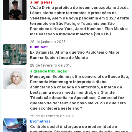
alienígenas
Visão Divina profética de jovem venezuelano Jesús
López alerta sobre terremotos e provações na
Venezuela; Além de nova pandemia em 2027 e forte
terremoto em São Paulo, e Tsunamis em São
Francisco e Nova York, Jared Kushner, Elon Musk e
Mr Beast são a trindade maléfica (VÍDEOS)
28 de junho de 2026
illuminati
Ex Satanista, Afirma que São Paulo tem o Maior
Bunker Subterrâneo do Mundo
28 de fevereiro de 2015
a grande tribulação
Mensagem Subliminar: Em comercial do Banco Itaú,
Fernanda Montenegro interpreta o diabo
anunciando a chegada do anticristo, a marca da
besta, uma nova moeda mundial, e a Grande
Tribulação descrita no Apocalipse; Comercial fez
questão de dar feliz ano novo até 2023 o que será
que acontecerá neste ano ?
29 de dezembro de 2017
Biometrias
Controle social disfarçado de modernidade e
praticidade, Biometria com a palma da mão usando