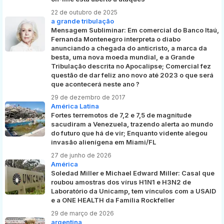
22 de outubro de 2025
a grande tribulação
Mensagem Subliminar: Em comercial do Banco Itaú,
Fernanda Montenegro interpreta o diabo
anunciando a chegada do anticristo, a marca da
besta, uma nova moeda mundial, e a Grande
Tribulação descrita no Apocalipse; Comercial fez
questão de dar feliz ano novo até 2023 o que será
que acontecerá neste ano ?
29 de dezembro de 2017
América Latina
Fortes terremotos de 7,2 e 7,5 de magnitude
sacudiram a Venezuela, trazendo alerta ao mundo
do futuro que há de vir; Enquanto vidente alegou
invasão alienígena em Miami/FL
27 de junho de 2026
América
Soledad Miller e Michael Edward Miller: Casal que
roubou amostras dos vírus H1N1 e H3N2 de
Laboratório da Unicamp, tem vínculos com a USAID
e a ONE HEALTH da Família Rockfeller
29 de março de 2026
argentina