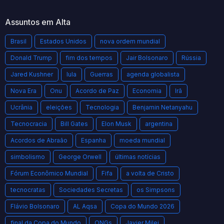
Assuntos em Alta
Brasil
Estados Unidos
nova ordem mundial
Donald Trump
fim dos tempos
Jair Bolsonaro
Rússia
Jared Kushner
lula
Guerras
agenda globalista
Nova Era
Onu
Acordo de Paz
Economia
Irã
Ucrânia
eleições
Tecnologia
Benjamin Netanyahu
Tecnocracia
Bill Gates
Elon Musk
argentina
Acordos de Abraão
Espanha
moeda mundial
simbolismo
George Orwell
últimas notícias
Fórum Econômico Mundial
Fifa
a volta de Cristo
tecnocratas
Sociedades Secretas
os Simpsons
Flávio Bolsonaro
AL Aqsa
Copa do Mundo 2026
final da Copa do Mundo
ONGs
Javier Milei