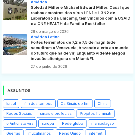
América
Soledad Miller e Michael Edward Miller: Casal que
roubou amostras dos vírus H1N1 e H3N2 de
Laboratório da Unicamp, tem vínculos com a USAID
e a ONE HEALTH da Família Rockfeller
29 de março de 2026
América Latina
Fortes terremotos de 7,2 e 7,5 de magnitude
sacudiram a Venezuela, trazendo alerta ao mundo
do futuro que há de vir; Enquanto vidente alegou
invasão alienígena em Miami/FL
27 de junho de 2026
ASSUNTOS
Israel
fim dos tempos
Os Sinais do fim
China
Redes Sociais
sinais e profecias
Projetos Illuminati
o Anticristo virá
Europa
Rede globo
manipulação
Guerras
muçulmanos
Reino Unido
internet