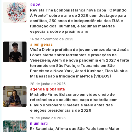
2026
Revista The Economist lança nova capa ¨O Mundo
À Frente¨ sobre o ano de 2026 com destaque para
conflitos, 250 anos de independência dos EUA e
fundação dos Illuminati, e algumas matérias
especiais sobre o próximo ano
14 de novembro de 2025
alienígenas
Visão Divina profética de jovem venezuelano Jesús
López alerta sobre terremotos e provações na
Venezuela; Além de nova pandemia em 2027 e forte
terremoto em São Paulo, e Tsunamis em São
Francisco e Nova York, Jared Kushner, Elon Musk e
Mr Beast são a trindade maléfica (VÍDEOS)
28 de junho de 2026
agenda globalista
Michelle Firmo Bolsonaro em vídeo cheio de
referências ao ocultismo, caça discórdia com
Flávio Bolsonaro 3 meses e meio antes das
eleições presidenciais de 2026
28 de junho de 2026
illuminati
Ex Satanista, Afirma que São Paulo tem o Maior