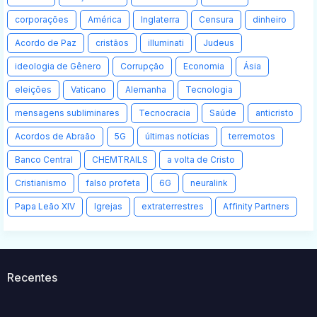
corporações
América
Inglaterra
Censura
dinheiro
Acordo de Paz
cristãos
illuminati
Judeus
ideologia de Gênero
Corrupção
Economia
Ásia
eleições
Vaticano
Alemanha
Tecnologia
mensagens subliminares
Tecnocracia
Saúde
anticristo
Acordos de Abraão
5G
últimas notícias
terremotos
Banco Central
CHEMTRAILS
a volta de Cristo
Cristianismo
falso profeta
6G
neuralink
Papa Leão XIV
Igrejas
extraterrestres
Affinity Partners
Recentes