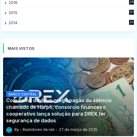
2016
28
9
2015
121
8
2014
20
16
MAIS VISTOS
BANCO CENTRAL
Com nome de deus grego pagão do silêncio
chamado de Harpo, consórcio financeiro
cooperativo lança solução para DREX ter
segurança de dados
Bastidores da net
27 de março de 2025