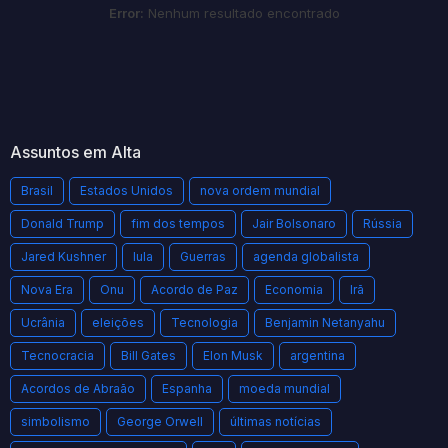
Error:
Nenhum resultado encontrado
Assuntos em Alta
Brasil
Estados Unidos
nova ordem mundial
Donald Trump
fim dos tempos
Jair Bolsonaro
Rússia
Jared Kushner
lula
Guerras
agenda globalista
Nova Era
Onu
Acordo de Paz
Economia
Irã
Ucrânia
eleições
Tecnologia
Benjamin Netanyahu
Tecnocracia
Bill Gates
Elon Musk
argentina
Acordos de Abraão
Espanha
moeda mundial
simbolismo
George Orwell
últimas notícias