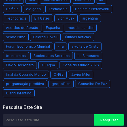
Ucrânia
eleições
Tecnologia
Benjamin Netanyahu
Tecnocracia
Bill Gates
Elon Musk
argentina
Acordos de Abraão
Espanha
moeda mundial
simbolismo
George Orwell
últimas notícias
Fórum Econômico Mundial
Fifa
a volta de Cristo
tecnocratas
Sociedades Secretas
os Simpsons
Flávio Bolsonaro
AL Aqsa
Copa do Mundo 2026
final da Copa do Mundo
ONGs
Javier Milei
programação preditiva
geopolítica
Conselho De Paz
Gianni Infantino
Pesquise Este Site