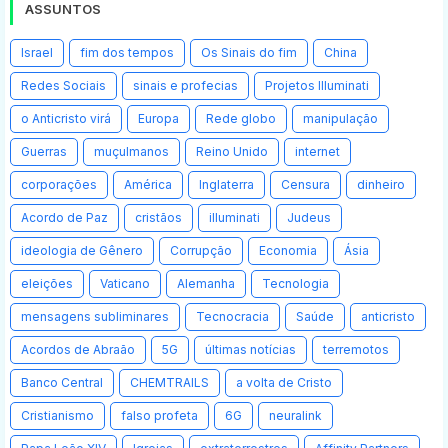
ASSUNTOS
Israel
fim dos tempos
Os Sinais do fim
China
Redes Sociais
sinais e profecias
Projetos Illuminati
o Anticristo virá
Europa
Rede globo
manipulação
Guerras
muçulmanos
Reino Unido
internet
corporações
América
Inglaterra
Censura
dinheiro
Acordo de Paz
cristãos
illuminati
Judeus
ideologia de Gênero
Corrupção
Economia
Ásia
eleições
Vaticano
Alemanha
Tecnologia
mensagens subliminares
Tecnocracia
Saúde
anticristo
Acordos de Abraão
5G
últimas notícias
terremotos
Banco Central
CHEMTRAILS
a volta de Cristo
Cristianismo
falso profeta
6G
neuralink