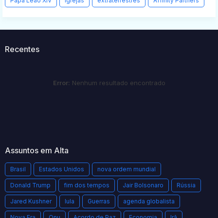
Papa Leão XIV
Igrejas
extraterrestres
Affinity Partners
Recentes
Error:
Nenhum resultado encontrado
Assuntos em Alta
Brasil
Estados Unidos
nova ordem mundial
Donald Trump
fim dos tempos
Jair Bolsonaro
Rússia
Jared Kushner
lula
Guerras
agenda globalista
Nova Era
Onu
Acordo de Paz
Economia
Irã