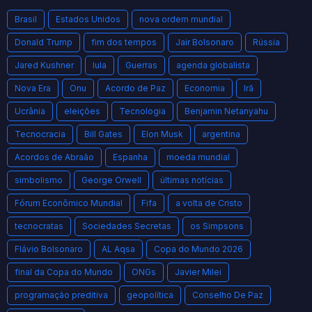
Brasil
Estados Unidos
nova ordem mundial
Donald Trump
fim dos tempos
Jair Bolsonaro
Rússia
Jared Kushner
lula
Guerras
agenda globalista
Nova Era
Onu
Acordo de Paz
Economia
Irã
Ucrânia
eleições
Tecnologia
Benjamin Netanyahu
Tecnocracia
Bill Gates
Elon Musk
argentina
Acordos de Abraão
Espanha
moeda mundial
simbolismo
George Orwell
últimas notícias
Fórum Econômico Mundial
Fifa
a volta de Cristo
tecnocratas
Sociedades Secretas
os Simpsons
Flávio Bolsonaro
AL Aqsa
Copa do Mundo 2026
final da Copa do Mundo
ONGs
Javier Milei
programação preditiva
geopolítica
Conselho De Paz