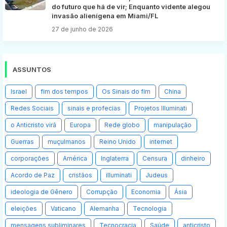
do futuro que há de vir; Enquanto vidente alegou
invasão alienígena em Miami/FL
27 de junho de 2026
ASSUNTOS
Israel
fim dos tempos
Os Sinais do fim
China
Redes Sociais
sinais e profecias
Projetos Illuminati
o Anticristo virá
Europa
Rede globo
manipulação
Guerras
muçulmanos
Reino Unido
internet
corporações
América
Inglaterra
Censura
dinheiro
Acordo de Paz
cristãos
illuminati
Judeus
ideologia de Gênero
Corrupção
Economia
Ásia
eleições
Vaticano
Alemanha
Tecnologia
mensagens subliminares
Tecnocracia
Saúde
anticristo