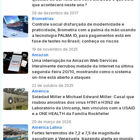
que acontecerá neste ano ?
29 de dezembro de 2017
Biometrias
Controle social disfarçado de modernidade e
praticidade, Biometria com a palma da mão usando
a tecnologia PALMA ID, para pagamentos está em
fase de testes no Brasil; conheça os riscos
19 de novembro de 2025
Amazon
Uma interrupção na Amazon Web Services
literalmente derrubou metade da Internet na última
segunda-feira 20/10, mostrando como o sistema
on-line está aberto a ataques
22 de outubro de 2025
América
Soledad Miller e Michael Edward Miller: Casal que
roubou amostras dos vírus H1N1 e H3N2 de
Laboratório da Unicamp, tem vínculos com a USAID
e a ONE HEALTH da Família Rockfeller
29 de março de 2026
América Latina
Fortes terremotos de 7,2 e 7,5 de magnitude
sacudiram a Venezuela, trazendo alerta ao mundo