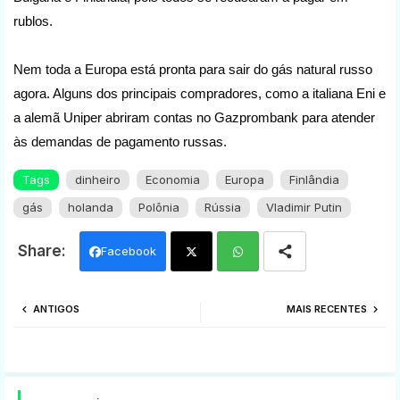
rublos.
Nem toda a Europa está pronta para sair do gás natural russo
agora. Alguns dos principais compradores, como a italiana Eni e
a alemã Uniper abriram contas no Gazprombank para atender
às demandas de pagamento russas.
Tags
dinheiro
Economia
Europa
Finlândia
gás
holanda
Polônia
Rússia
Vladimir Putin
Facebook
Twi
Wh
ANTIGOS
MAIS RECENTES
tter
ats
app