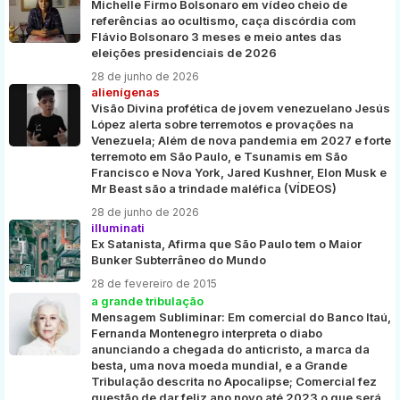
Michelle Firmo Bolsonaro em vídeo cheio de
referências ao ocultismo, caça discórdia com
Flávio Bolsonaro 3 meses e meio antes das
eleições presidenciais de 2026
28 de junho de 2026
alienígenas
Visão Divina profética de jovem venezuelano Jesús
López alerta sobre terremotos e provações na
Venezuela; Além de nova pandemia em 2027 e forte
terremoto em São Paulo, e Tsunamis em São
Francisco e Nova York, Jared Kushner, Elon Musk e
Mr Beast são a trindade maléfica (VÍDEOS)
28 de junho de 2026
illuminati
Ex Satanista, Afirma que São Paulo tem o Maior
Bunker Subterrâneo do Mundo
28 de fevereiro de 2015
a grande tribulação
Mensagem Subliminar: Em comercial do Banco Itaú,
Fernanda Montenegro interpreta o diabo
anunciando a chegada do anticristo, a marca da
besta, uma nova moeda mundial, e a Grande
Tribulação descrita no Apocalipse; Comercial fez
questão de dar feliz ano novo até 2023 o que será