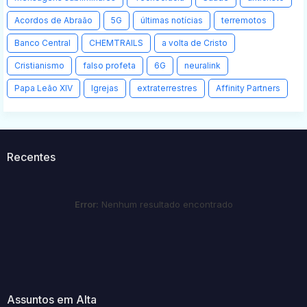
Acordos de Abraão
5G
últimas notícias
terremotos
Banco Central
CHEMTRAILS
a volta de Cristo
Cristianismo
falso profeta
6G
neuralink
Papa Leão XIV
Igrejas
extraterrestres
Affinity Partners
Recentes
Error:
Nenhum resultado encontrado
Assuntos em Alta