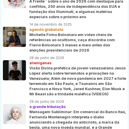
À Frente¨ sobre o ano de 2026 com destaque para
conflitos, 250 anos de independência dos EUA e
fundação dos Illuminati, e algumas matérias
especiais sobre o próximo ano
14 de novembro de 2025
agenda globalista
Michelle Firmo Bolsonaro em vídeo cheio de
referências ao ocultismo, caça discórdia com
Flávio Bolsonaro 3 meses e meio antes das
eleições presidenciais de 2026
28 de junho de 2026
alienígenas
Visão Divina profética de jovem venezuelano Jesús
López alerta sobre terremotos e provações na
Venezuela; Além de nova pandemia em 2027 e forte
terremoto em São Paulo, e Tsunamis em São
Francisco e Nova York, Jared Kushner, Elon Musk e
Mr Beast são a trindade maléfica (VÍDEOS)
28 de junho de 2026
a grande tribulação
Mensagem Subliminar: Em comercial do Banco Itaú,
Fernanda Montenegro interpreta o diabo
anunciando a chegada do anticristo, a marca da
besta, uma nova moeda mundial, e a Grande