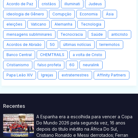
Acordo de Paz
cristãos
illuminati
Judeus
ideologia de Gênero
Corrupção
Economia
Ásia
eleições
Vaticano
Alemanha
Tecnologia
mensagens subliminares
Tecnocracia
Saúde
anticristo
Acordos de Abraão
5G
últimas notícias
terremotos
Banco Central
CHEMTRAILS
a volta de Cristo
Cristianismo
falso profeta
6G
neuralink
Papa Leão XIV
Igrejas
extraterrestres
Affinity Partners
Recentes
A Espanha era a escolhida para vencer a Copa
Do Mundo 2026 pela segunda vez, 16 anos
depois do título inédito na África Do Sul,
Cristiano Ronaldo e Messi derrotados; Ferran