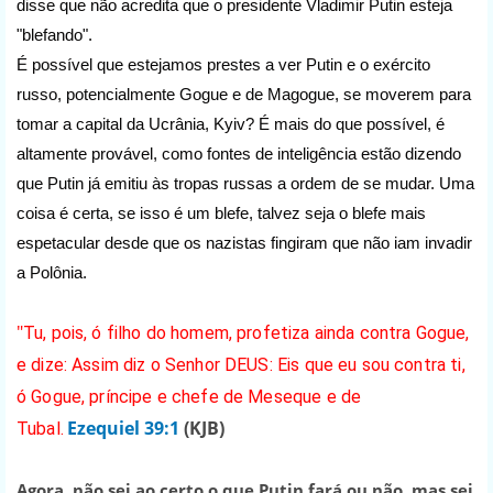
disse que não acredita que o presidente Vladimir Putin esteja
"blefando".
É possível que estejamos prestes a ver Putin e o exército
russo, potencialmente Gogue e de Magogue, se moverem para
tomar a capital da Ucrânia, Kyiv? É mais do que possível, é
altamente provável, como fontes de inteligência estão dizendo
que Putin já emitiu às tropas russas a ordem de se mudar. Uma
coisa é certa, se isso é um blefe, talvez seja o blefe mais
espetacular desde que os nazistas fingiram que não iam invadir
a Polônia.
"
Tu, pois, ó filho do homem, profetiza ainda contra Gogue,
e dize: Assim diz o Senhor DEUS: Eis que eu sou contra ti,
ó Gogue, príncipe e chefe de Meseque e de
Ezequiel 39:1
(KJB)
Tubal.
Agora, não sei ao certo o que Putin fará ou não, mas sei