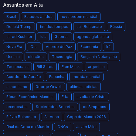
Assuntos em Alta
Brasil
Estados Unidos
nova ordem mundial
Donald Trump
fim dos tempos
Jair Bolsonaro
Rússia
Jared Kushner
lula
Guerras
agenda globalista
Nova Era
Onu
Acordo de Paz
Economia
Irã
Ucrânia
eleições
Tecnologia
Benjamin Netanyahu
Tecnocracia
Bill Gates
Elon Musk
argentina
Acordos de Abraão
Espanha
moeda mundial
simbolismo
George Orwell
últimas notícias
Fórum Econômico Mundial
Fifa
a volta de Cristo
tecnocratas
Sociedades Secretas
os Simpsons
Flávio Bolsonaro
AL Aqsa
Copa do Mundo 2026
final da Copa do Mundo
ONGs
Javier Milei