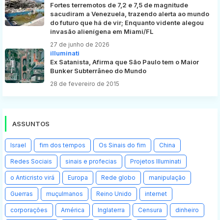
Fortes terremotos de 7,2 e 7,5 de magnitude
sacudiram a Venezuela, trazendo alerta ao mundo
do futuro que há de vir; Enquanto vidente alegou
invasão alienígena em Miami/FL
27 de junho de 2026
illuminati
Ex Satanista, Afirma que São Paulo tem o Maior
Bunker Subterrâneo do Mundo
28 de fevereiro de 2015
ASSUNTOS
Israel
fim dos tempos
Os Sinais do fim
China
Redes Sociais
sinais e profecias
Projetos Illuminati
o Anticristo virá
Europa
Rede globo
manipulação
Guerras
muçulmanos
Reino Unido
internet
corporações
América
Inglaterra
Censura
dinheiro