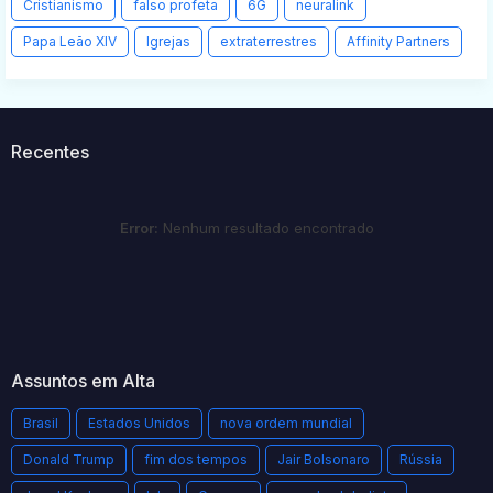
Cristianismo
falso profeta
6G
neuralink
Papa Leão XIV
Igrejas
extraterrestres
Affinity Partners
Recentes
Error:
Nenhum resultado encontrado
Assuntos em Alta
Brasil
Estados Unidos
nova ordem mundial
Donald Trump
fim dos tempos
Jair Bolsonaro
Rússia