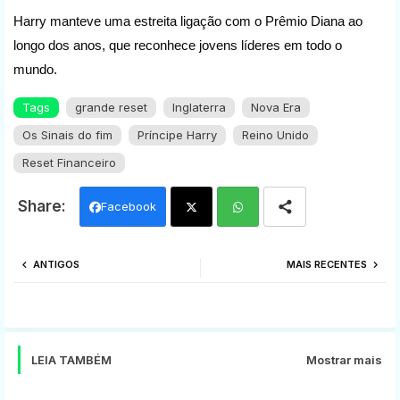
Harry manteve uma estreita ligação com o Prêmio Diana ao
longo dos anos, que reconhece jovens líderes em todo o
mundo.
Tags
grande reset
Inglaterra
Nova Era
Os Sinais do fim
Príncipe Harry
Reino Unido
Reset Financeiro
Facebook
Twi
Wh
ANTIGOS
MAIS RECENTES
tter
ats
app
LEIA TAMBÉM
Mostrar mais