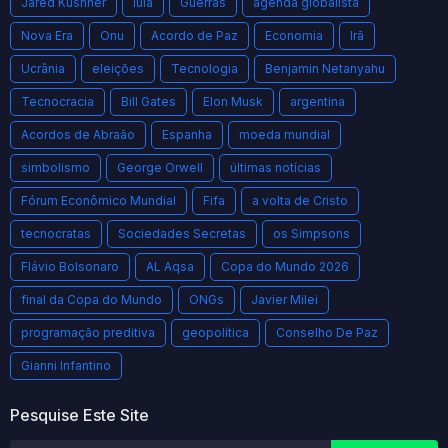
Jared Kushner
lula
Guerras
agenda globalista
Nova Era
Onu
Acordo de Paz
Economia
Irã
Ucrânia
eleições
Tecnologia
Benjamin Netanyahu
Tecnocracia
Bill Gates
Elon Musk
argentina
Acordos de Abraão
Espanha
moeda mundial
simbolismo
George Orwell
últimas notícias
Fórum Econômico Mundial
Fifa
a volta de Cristo
tecnocratas
Sociedades Secretas
os Simpsons
Flávio Bolsonaro
AL Aqsa
Copa do Mundo 2026
final da Copa do Mundo
ONGs
Javier Milei
programação preditiva
geopolítica
Conselho De Paz
Gianni Infantino
Pesquise Este Site