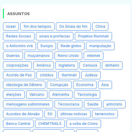
ASSUNTOS
Israel
fim dos tempos
Os Sinais do fim
China
Redes Sociais
sinais e profecias
Projetos Illuminati
o Anticristo virá
Europa
Rede globo
manipulação
Guerras
muçulmanos
Reino Unido
internet
corporações
América
Inglaterra
Censura
dinheiro
Acordo de Paz
cristãos
illuminati
Judeus
ideologia de Gênero
Corrupção
Economia
Ásia
eleições
Vaticano
Alemanha
Tecnologia
mensagens subliminares
Tecnocracia
Saúde
anticristo
Acordos de Abraão
5G
últimas notícias
terremotos
Banco Central
CHEMTRAILS
a volta de Cristo