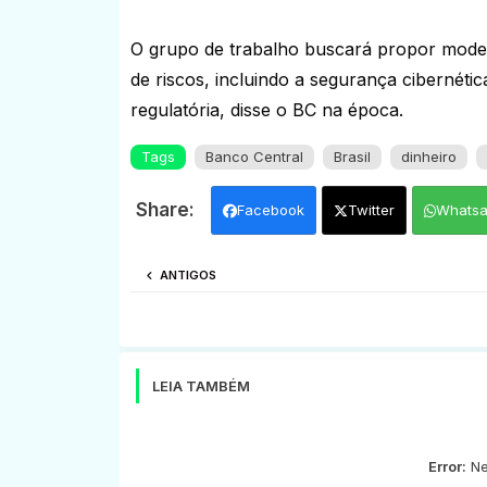
O grupo de trabalho buscará propor modelo
de riscos, incluindo a segurança cibernéti
regulatória, disse o BC na época.
Tags
Banco Central
Brasil
dinheiro
Facebook
Twitter
Whats
ANTIGOS
LEIA TAMBÉM
Error:
Ne