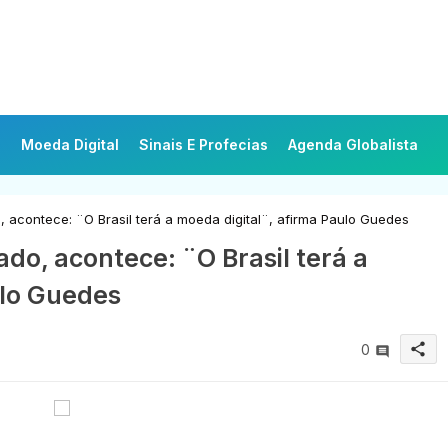
Moeda Digital
Sinais E Profecias
Agenda Globalista
 acontece: ¨O Brasil terá a moeda digital¨, afirma Paulo Guedes
do, acontece: ¨O Brasil terá a
ulo Guedes
share
0