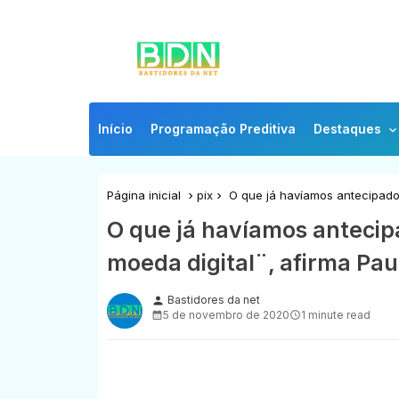
Início
Programação Preditiva
Destaques
Página inicial
pix
O que já havíamos antecipado,
O que já havíamos antecipa
moeda digital¨, afirma Pa
Bastidores da net
person
5 de novembro de 2020
1 minute read