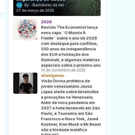
Bastidores da net
27 de março de 2025
2026
Revista The Economist lança
nova capa ¨O Mundo À
Frente¨ sobre o ano de 2026
com destaque para conflitos,
250 anos de independência
dos EUA e fundação dos
Illuminati, e algumas matérias
especiais sobre o próximo ano
14 de novembro de 2025
alienígenas
Visão Divina profética de
jovem venezuelano Jesús
López alerta sobre terremotos
e provações na Venezuela;
Além de nova pandemia em
2027 e forte terremoto em São
Paulo, e Tsunamis em São
Francisco e Nova York, Jared
Kushner, Elon Musk e Mr Beast
são a trindade maléfica