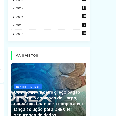
5
2017
83
5
2016
28
9
2015
121
8
2014
20
16
MAIS VISTOS
BANCO CENTRAL
Com nome de deus grego pagão
do silêncio chamado de Harpo,
consórcio financeiro cooperativo
lança solução para DREX ter
segurança de dados