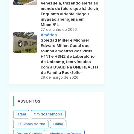
Venezuela, trazendo alerta ao
mundo do futuro que há de vir;
Enquanto vidente alegou
invasão alienígena em
Miami/FL
27 de junho de 2026
América
Soledad Miller e Michael
Edward Miller: Casal que
roubou amostras dos vírus
H1N1 e H3N2 de Laboratório
da Unicamp, tem vínculos
com a USAID e a ONE HEALTH
da Família Rockfeller
29 de março de 2026
ASSUNTOS
Israel
fim dos tempos
Os Sinais do fim
China
Redes Sociais
sinais e profecias