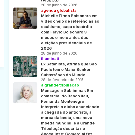
(VÍDEOS)
28 de junho de 2026
agenda globalista
Michelle Firmo Bolsonaro em
vídeo cheio de referências ao
ocultismo, caça discórdia
com Flávio Bolsonaro 3
meses e meio antes das
eleições presidenciais de
2026
28 de junho de 2026
illuminati
Ex Satanista, Afirma que São
Paulo tem o Maior Bunker
Subterrâneo do Mundo
28 de fevereiro de 2015
a grande tribulação
Mensagem Subliminar: Em
comercial do Banco Itaú,
Fernanda Montenegro
interpreta o diabo anunciando
a chegada do anticristo, a
marca da besta, uma nova
moeda mundial, e a Grande
Tribulação descrita no
Apocalipse; Comercial fez