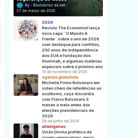
Bastidores da net
27 de março de 2025
2026
Revista The Economist lança
nova capa ¨O Mundo À
Frente¨ sobre o ano de 2026
com destaque para conflitos,
250 anos de independência
dos EUA e fundação dos
Illuminati, e algumas matérias
especiais sobre o próximo ano
14 de novembro de 2025
agenda globalista
Michelle Firmo Bolsonaro em
vídeo cheio de referências ao
ocultismo, caça discórdia
com Flávio Bolsonaro 3
meses e meio antes das
eleições presidenciais de
2026
28 de junho de 2026
alienígenas
Visão Divina profética de
jovem venezuelano Jesús