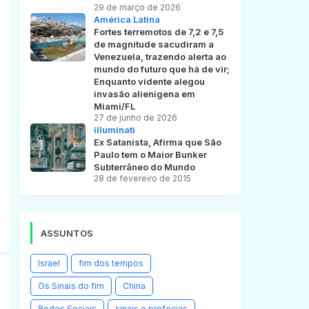
29 de março de 2026
América Latina
Fortes terremotos de 7,2 e 7,5
de magnitude sacudiram a
Venezuela, trazendo alerta ao
mundo do futuro que há de vir;
Enquanto vidente alegou
invasão alienígena em
Miami/FL
27 de junho de 2026
illuminati
Ex Satanista, Afirma que São
Paulo tem o Maior Bunker
Subterrâneo do Mundo
28 de fevereiro de 2015
ASSUNTOS
Israel
fim dos tempos
Os Sinais do fim
China
Redes Sociais
sinais e profecias