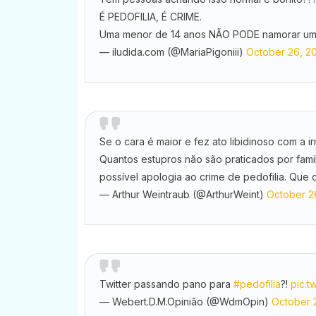
É PEDOFILIA, É CRIME.
Uma menor de 14 anos NÃO PODE namorar um 
— iludida.com (@MariaPigoniii)
October 26, 2
Se o cara é maior e fez ato libidinoso com a i
Quantos estupros não são praticados por fami
possível apologia ao crime de pedofilia. Que o
— Arthur Weintraub (@ArthurWeint)
October 2
Twitter passando pano para
#pedofilia
?!
pic.t
— Webert.D.M.Opinião (@WdmOpin)
October 