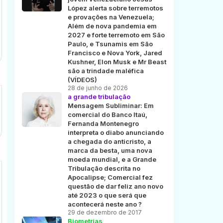
López alerta sobre terremotos
e provações na Venezuela;
Além de nova pandemia em
2027 e forte terremoto em São
Paulo, e Tsunamis em São
Francisco e Nova York, Jared
Kushner, Elon Musk e Mr Beast
são a trindade maléfica
(VÍDEOS)
28 de junho de 2026
a grande tribulação
Mensagem Subliminar: Em
comercial do Banco Itaú,
Fernanda Montenegro
interpreta o diabo anunciando
a chegada do anticristo, a
marca da besta, uma nova
moeda mundial, e a Grande
Tribulação descrita no
Apocalipse; Comercial fez
questão de dar feliz ano novo
até 2023 o que será que
acontecerá neste ano ?
29 de dezembro de 2017
Biometrias