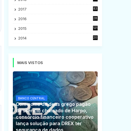
5
2017
83
5
2016
28
9
2015
121
8
2014
20
16
MAIS VISTOS
BANCO CENTRAL
Com nome de deus grego pagão
do silêncio chamado de Harpo,
consórcio financeiro cooperativo
lança solução para DREX ter
segurança de dados