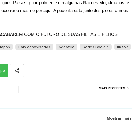
m alguns Países, principalmente em algumas Nações Muçulmanas, e
e ocorrer o mesmo por aqui. A pedofilia está junto dos piores crimes
S ACABAREM COM O FUTURO DE SUAS FILHAS E FILHOS.
empos
Pais desavisados
pedofilia
Redes Sociais
tik tok
app
MAIS RECENTES
Mostrar mais