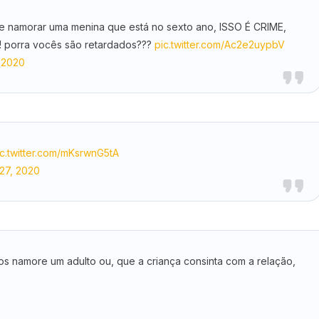
e namorar uma menina que está no sexto ano, ISSO É CRIME,
! porra vocês são retardados???
pic.twitter.com/Ac2e2uypbV
 2020
ic.twitter.com/mKsrwnG5tA
27, 2020
anos namore um adulto ou, que a criança consinta com a relação,