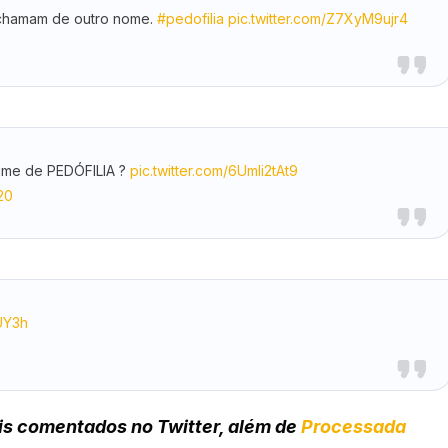
 chamam de outro nome.
#pedofilia
pic.twitter.com/Z7XyM9ujr4
ime de PEDÓFILIA ?
pic.twitter.com/6Umli2tAt9
20
UY3h
is comentados no Twitter, além de
Processada