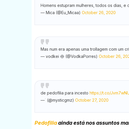
Homens estupram mulheres, todos os dias, e
— Mica (@Eu_Micaa)
October 26, 2020
Mas num era apenas uma trollagem com um cr
— vodkei 🍥 (@VodkaPorres)
October 26, 20
de pedofilia para incesto
https://t.co/Jvm7wN
— ؘ (@mysticgmz)
October 27, 2020
Pedofilia
ainda está nos assuntos ma