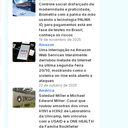
Controle social disfarçado de
modernidade e praticidade,
Biometria com a palma da mão
usando a tecnologia PALMA
ID, para pagamentos está em
fase de testes no Brasil;
conheça os riscos
19 de novembro de 2025
Amazon
Uma interrupção na Amazon
Web Services literalmente
derrubou metade da Internet
na última segunda-feira
20/10, mostrando como o
sistema on-line está aberto a
ataques
22 de outubro de 2025
América
Soledad Miller e Michael
Edward Miller: Casal que
roubou amostras dos vírus
H1N1 e H3N2 de Laboratório
da Unicamp, tem vínculos
com a USAID e a ONE HEALTH
da Família Rockfeller