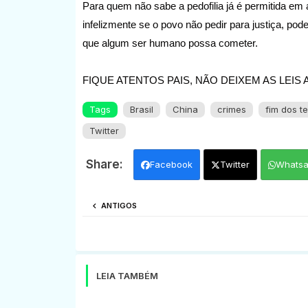
Para quem não sabe a pedofilia já é permitida e
infelizmente se o povo não pedir para justiça, pod
que algum ser humano possa cometer.
FIQUE ATENTOS PAIS, NÃO DEIXEM AS LEI
Tags
Brasil
China
crimes
fim dos t
Twitter
Facebook
Twitter
Whats
ANTIGOS
LEIA TAMBÉM