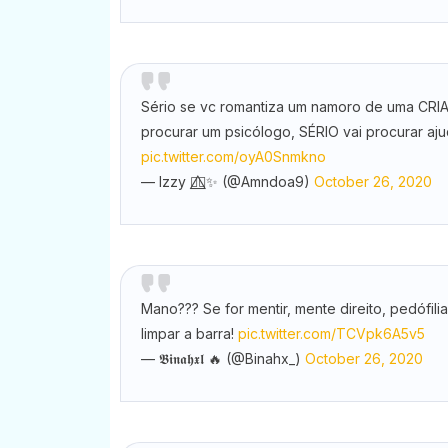
Sério se vc romantiza um namoro de uma CRI
procurar um psicólogo, SÉRIO vai procurar aju
pic.twitter.com/oyA0Snmkno
— Izzy 🏳️‍🌈⃤✨ (@Amndoa9)
October 26, 2020
Mano??? Se for mentir, mente direito, pedófil
limpar a barra!
pic.twitter.com/TCVpk6A5v5
— 𝕭𝖎𝖓𝖆𝖍𝖝𝖑 🔥 (@Binahx_)
October 26, 2020