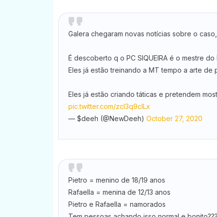
Galera chegaram novas notícias sobre o caso,
É descoberto q o PC SIQUEIRA é o mestre do P
Eles já estão treinando a MT tempo a arte de 
Eles já estão criando táticas e pretendem mos
pic.twitter.com/zcl3q9clLx
— $deeh (@NewDeeh)
October 27, 2020
Pietro = menino de 18/19 anos
Rafaella = menina de 12/13 anos
Pietro e Rafaella = namorados
Tem pessoas achando isso normal e bonito?