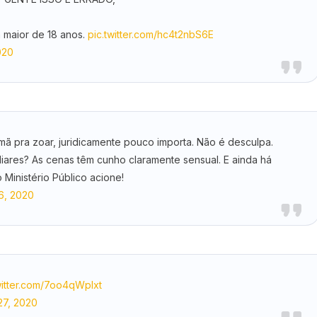
maior de 18 anos.
pic.twitter.com/hc4t2nbS6E
020
rmã pra zoar, juridicamente pouco importa. Não é desculpa.
liares? As cenas têm cunho claramente sensual. E ainda há
 Ministério Público acione!
6, 2020
witter.com/7oo4qWpIxt
27, 2020