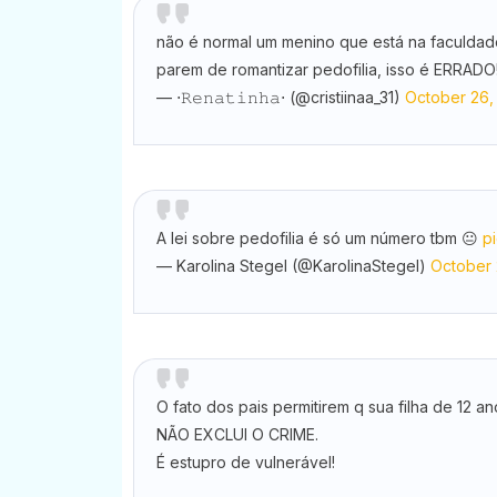
não é normal um menino que está na faculdad
parem de romantizar pedofilia, isso é ERRADO
— ⋅𝚁𝚎𝚗𝚊𝚝𝚒𝚗𝚑𝚊⋅ (@cristiinaa_31)
October 26,
A lei sobre pedofilia é só um número tbm 😐
p
— Karolina Stegel (@KarolinaStegel)
October 
O fato dos pais permitirem q sua filha de 12 
NÃO EXCLUI O CRIME.
É estupro de vulnerável!