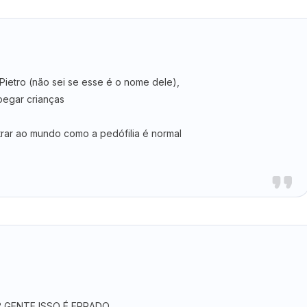
ietro (não sei se esse é o nome dele),
pegar crianças
trar ao mundo como a pedófilia é normal
?? GENTE ISSO É ERRADO,