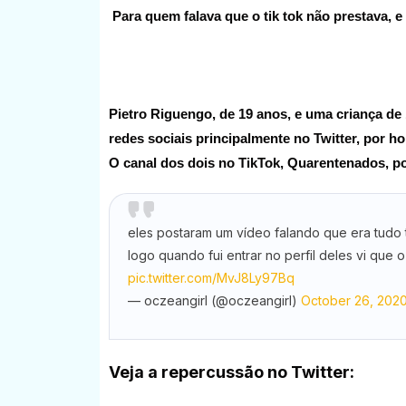
Para quem falava que o tik tok não prestava, 
Pietro Riguengo, de 19 anos, e uma criança d
redes sociais principalmente no Twitter, por h
O canal dos dois no TikTok, Quarentenados, po
eles postaram um vídeo falando que era tudo
logo quando fui entrar no perfil deles vi que o
pic.twitter.com/MvJ8Ly97Bq
— oczeangirl (@oczeangirl)
October 26, 202
Veja a repercussão no Twitter: