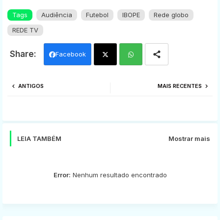
Tags
Audiência
Futebol
IBOPE
Rede globo
REDE TV
Facebook
Twi
Wh
ANTIGOS
MAIS RECENTES
tter
ats
app
LEIA TAMBÉM
Mostrar mais
Error:
Nenhum resultado encontrado