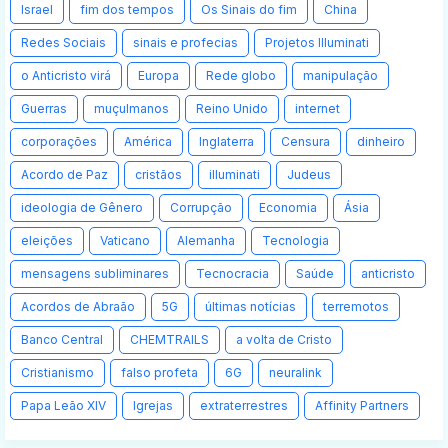
Israel
fim dos tempos
Os Sinais do fim
China
Redes Sociais
sinais e profecias
Projetos Illuminati
o Anticristo virá
Europa
Rede globo
manipulação
Guerras
muçulmanos
Reino Unido
internet
corporações
América
Inglaterra
Censura
dinheiro
Acordo de Paz
cristãos
illuminati
Judeus
ideologia de Gênero
Corrupção
Economia
Ásia
eleições
Vaticano
Alemanha
Tecnologia
mensagens subliminares
Tecnocracia
Saúde
anticristo
Acordos de Abraão
5G
últimas notícias
terremotos
Banco Central
CHEMTRAILS
a volta de Cristo
Cristianismo
falso profeta
6G
neuralink
Papa Leão XIV
Igrejas
extraterrestres
Affinity Partners