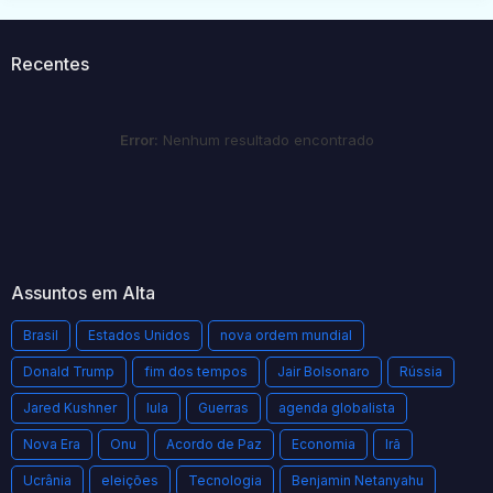
Recentes
Error:
Nenhum resultado encontrado
Assuntos em Alta
Brasil
Estados Unidos
nova ordem mundial
Donald Trump
fim dos tempos
Jair Bolsonaro
Rússia
Jared Kushner
lula
Guerras
agenda globalista
Nova Era
Onu
Acordo de Paz
Economia
Irã
Ucrânia
eleições
Tecnologia
Benjamin Netanyahu