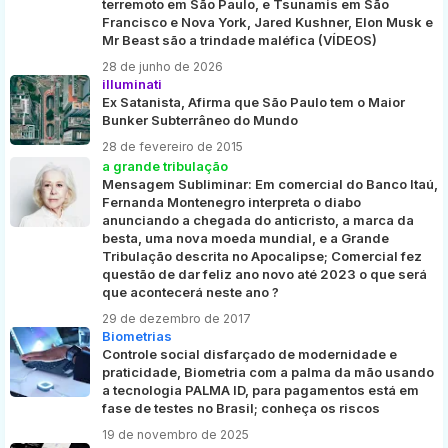
terremoto em São Paulo, e Tsunamis em São
Francisco e Nova York, Jared Kushner, Elon Musk e
Mr Beast são a trindade maléfica (VÍDEOS)
28 de junho de 2026
illuminati
Ex Satanista, Afirma que São Paulo tem o Maior
Bunker Subterrâneo do Mundo
28 de fevereiro de 2015
a grande tribulação
Mensagem Subliminar: Em comercial do Banco Itaú,
Fernanda Montenegro interpreta o diabo
anunciando a chegada do anticristo, a marca da
besta, uma nova moeda mundial, e a Grande
Tribulação descrita no Apocalipse; Comercial fez
questão de dar feliz ano novo até 2023 o que será
que acontecerá neste ano ?
29 de dezembro de 2017
Biometrias
Controle social disfarçado de modernidade e
praticidade, Biometria com a palma da mão usando
a tecnologia PALMA ID, para pagamentos está em
fase de testes no Brasil; conheça os riscos
19 de novembro de 2025