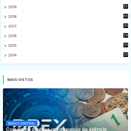
2
2019
55
9
2018
66
5
2017
83
5
2016
28
9
2015
121
8
2014
20
16
MAIS VISTOS
BANCO CENTRAL
Com nome de deus grego pagão do silêncio