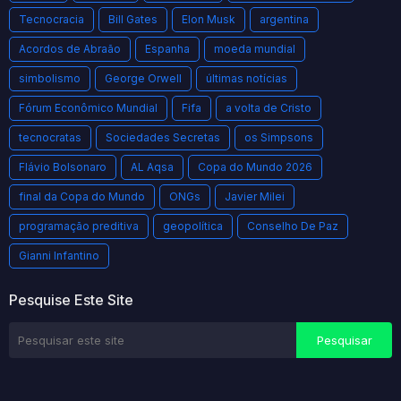
Tecnocracia
Bill Gates
Elon Musk
argentina
Acordos de Abraão
Espanha
moeda mundial
simbolismo
George Orwell
últimas notícias
Fórum Econômico Mundial
Fifa
a volta de Cristo
tecnocratas
Sociedades Secretas
os Simpsons
Flávio Bolsonaro
AL Aqsa
Copa do Mundo 2026
final da Copa do Mundo
ONGs
Javier Milei
programação preditiva
geopolítica
Conselho De Paz
Gianni Infantino
Pesquise Este Site