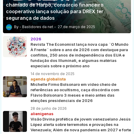
chamado de Harpo, consórcio financeiro
cooperativo lança solução para DREX ter
segurança de dados
Bastidores da net
27 de março de 2025
2026
Revista The Economist lança nova capa ¨O Mundo
À Frente¨ sobre o ano de 2026 com destaque para
conflitos, 250 anos de independência dos EUA e
fundação dos Illuminati, e algumas matérias
especiais sobre o próximo ano
14 de novembro de 2025
agenda globalista
Michelle Firmo Bolsonaro em vídeo cheio de
referências ao ocultismo, caça discórdia com
Flávio Bolsonaro 3 meses e meio antes das
eleições presidenciais de 2026
28 de junho de 2026
alienígenas
Visão Divina profética de jovem venezuelano Jesús
López alerta sobre terremotos e provações na
Venezuela; Além de nova pandemia em 2027 e forte