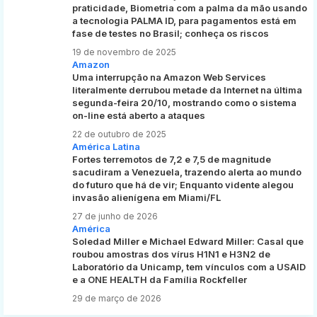
praticidade, Biometria com a palma da mão usando
a tecnologia PALMA ID, para pagamentos está em
fase de testes no Brasil; conheça os riscos
19 de novembro de 2025
Amazon
Uma interrupção na Amazon Web Services
literalmente derrubou metade da Internet na última
segunda-feira 20/10, mostrando como o sistema
on-line está aberto a ataques
22 de outubro de 2025
América Latina
Fortes terremotos de 7,2 e 7,5 de magnitude
sacudiram a Venezuela, trazendo alerta ao mundo
do futuro que há de vir; Enquanto vidente alegou
invasão alienígena em Miami/FL
27 de junho de 2026
América
Soledad Miller e Michael Edward Miller: Casal que
roubou amostras dos vírus H1N1 e H3N2 de
Laboratório da Unicamp, tem vínculos com a USAID
e a ONE HEALTH da Família Rockfeller
29 de março de 2026