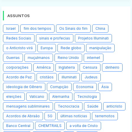
ASSUNTOS
Israel
fim dos tempos
Os Sinais do fim
China
Redes Sociais
sinais e profecias
Projetos Illuminati
o Anticristo virá
Europa
Rede globo
manipulação
Guerras
muçulmanos
Reino Unido
internet
corporações
América
Inglaterra
Censura
dinheiro
Acordo de Paz
cristãos
illuminati
Judeus
ideologia de Gênero
Corrupção
Economia
Ásia
eleições
Vaticano
Alemanha
Tecnologia
mensagens subliminares
Tecnocracia
Saúde
anticristo
Acordos de Abraão
5G
últimas notícias
terremotos
Banco Central
CHEMTRAILS
a volta de Cristo