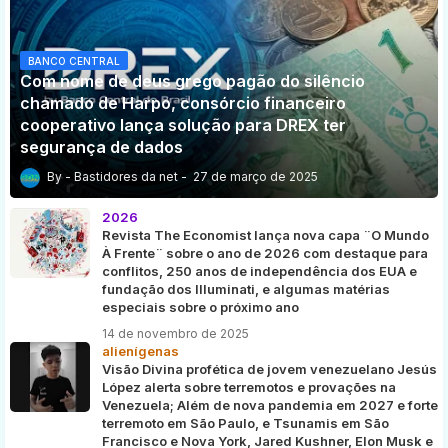
BANCO CENTRAL
Com nome de deus grego pagão do silêncio
chamado de Harpo, consórcio financeiro
cooperativo lança solução para DREX ter
segurança de dados
Bastidores da net
27 de março de 2025
2026
Revista The Economist lança nova capa ¨O Mundo
À Frente¨ sobre o ano de 2026 com destaque para
conflitos, 250 anos de independência dos EUA e
fundação dos Illuminati, e algumas matérias
especiais sobre o próximo ano
14 de novembro de 2025
alienígenas
Visão Divina profética de jovem venezuelano Jesús
López alerta sobre terremotos e provações na
Venezuela; Além de nova pandemia em 2027 e forte
terremoto em São Paulo, e Tsunamis em São
Francisco e Nova York, Jared Kushner, Elon Musk e