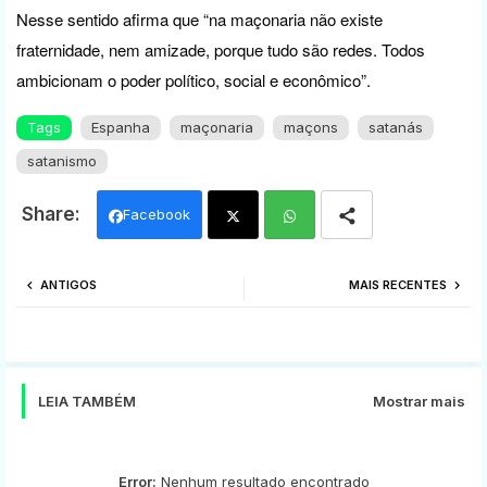
Nesse sentido afirma que “na maçonaria não existe
fraternidade, nem amizade, porque tudo são redes. Todos
ambicionam o poder político, social e econômico”.
Tags
Espanha
maçonaria
maçons
satanás
satanismo
Facebook
Twi
Wh
ANTIGOS
MAIS RECENTES
tter
ats
app
LEIA TAMBÉM
Mostrar mais
Error:
Nenhum resultado encontrado