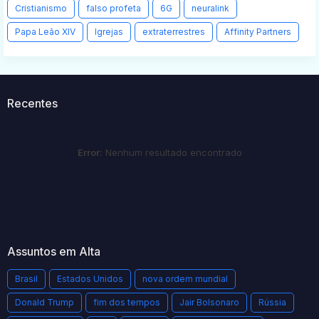
Cristianismo
falso profeta
6G
neuralink
Papa Leão XIV
Igrejas
extraterrestres
Affinity Partners
Recentes
Error:
Nenhum resultado encontrado
Assuntos em Alta
Brasil
Estados Unidos
nova ordem mundial
Donald Trump
fim dos tempos
Jair Bolsonaro
Rússia