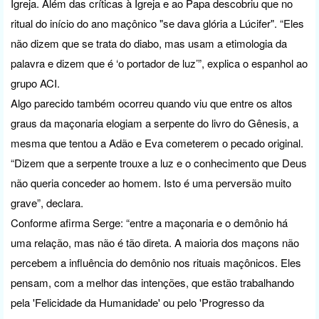
Igreja. Além das críticas à Igreja e ao Papa descobriu que no
ritual do início do ano maçônico "se dava glória a Lúcifer". “Eles
não dizem que se trata do diabo, mas usam a etimologia da
palavra e dizem que é ‘o portador de luz’”, explica o espanhol ao
grupo ACI.
Algo parecido também ocorreu quando viu que entre os altos
graus da maçonaria elogiam a serpente do livro do Gênesis, a
mesma que tentou a Adão e Eva cometerem o pecado original.
“Dizem que a serpente trouxe a luz e o conhecimento que Deus
não queria conceder ao homem. Isto é uma perversão muito
grave”, declara.
Conforme afirma Serge: “entre a maçonaria e o demônio há
uma relação, mas não é tão direta. A maioria dos maçons não
percebem a influência do demônio nos rituais maçônicos. Eles
pensam, com a melhor das intenções, que estão trabalhando
pela 'Felicidade da Humanidade' ou pelo 'Progresso da