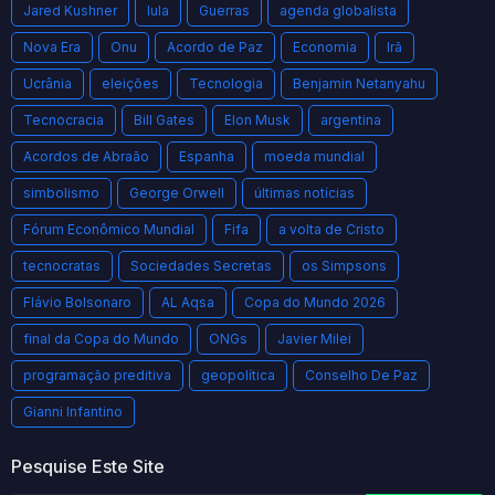
Jared Kushner
lula
Guerras
agenda globalista
Nova Era
Onu
Acordo de Paz
Economia
Irã
Ucrânia
eleições
Tecnologia
Benjamin Netanyahu
Tecnocracia
Bill Gates
Elon Musk
argentina
Acordos de Abraão
Espanha
moeda mundial
simbolismo
George Orwell
últimas notícias
Fórum Econômico Mundial
Fifa
a volta de Cristo
tecnocratas
Sociedades Secretas
os Simpsons
Flávio Bolsonaro
AL Aqsa
Copa do Mundo 2026
final da Copa do Mundo
ONGs
Javier Milei
programação preditiva
geopolítica
Conselho De Paz
Gianni Infantino
Pesquise Este Site