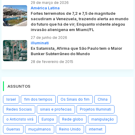
29 de março de 2026
América Latina
Fortes terremotos de 7,2 e 7,5 de magnitude
sacudiram a Venezuela, trazendo alerta ao mundo
do futuro que há de vir; Enquanto vidente alegou
invasão alienígena em Miami/FL
27 de junho de 2026
illuminati
Ex Satanista, Afirma que São Paulo tem o Maior
Bunker Subterrâneo do Mundo
28 de fevereiro de 2015
ASSUNTOS
Israel
fim dos tempos
Os Sinais do fim
China
Redes Sociais
sinais e profecias
Projetos Illuminati
o Anticristo virá
Europa
Rede globo
manipulação
Guerras
muçulmanos
Reino Unido
internet