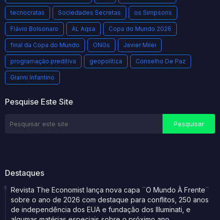
tecnocratas
Sociedades Secretas
os Simpsons
Flávio Bolsonaro
AL Aqsa
Copa do Mundo 2026
final da Copa do Mundo
ONGs
Javier Milei
programação preditiva
geopolítica
Conselho De Paz
Gianni Infantino
Pesquise Este Site
Destaques
Revista The Economist lança nova capa ¨O Mundo À Frente¨
sobre o ano de 2026 com destaque para conflitos, 250 anos
de independência dos EUA e fundação dos Illuminati, e
algumas matérias especiais sobre o próximo ano