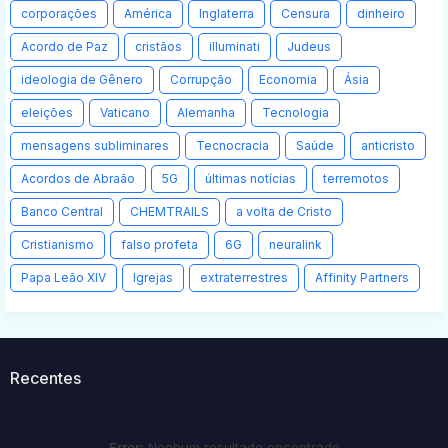
corporações
América
Inglaterra
Censura
dinheiro
Acordo de Paz
cristãos
illuminati
Judeus
ideologia de Gênero
Corrupção
Economia
Ásia
eleições
Vaticano
Alemanha
Tecnologia
mensagens subliminares
Tecnocracia
Saúde
anticristo
Acordos de Abraão
5G
últimas notícias
terremotos
Banco Central
CHEMTRAILS
a volta de Cristo
Cristianismo
falso profeta
6G
neuralink
Papa Leão XIV
Igrejas
extraterrestres
Affinity Partners
Recentes
Error:
Nenhum resultado encontrado