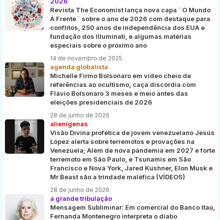
2026
Revista The Economist lança nova capa ¨O Mundo
À Frente¨ sobre o ano de 2026 com destaque para
conflitos, 250 anos de independência dos EUA e
fundação dos Illuminati, e algumas matérias
especiais sobre o próximo ano
14 de novembro de 2025
agenda globalista
Michelle Firmo Bolsonaro em vídeo cheio de
referências ao ocultismo, caça discórdia com
Flávio Bolsonaro 3 meses e meio antes das
eleições presidenciais de 2026
28 de junho de 2026
alienígenas
Visão Divina profética de jovem venezuelano Jesús
López alerta sobre terremotos e provações na
Venezuela; Além de nova pandemia em 2027 e forte
terremoto em São Paulo, e Tsunamis em São
Francisco e Nova York, Jared Kushner, Elon Musk e
Mr Beast são a trindade maléfica (VÍDEOS)
28 de junho de 2026
a grande tribulação
Mensagem Subliminar: Em comercial do Banco Itaú,
Fernanda Montenegro interpreta o diabo