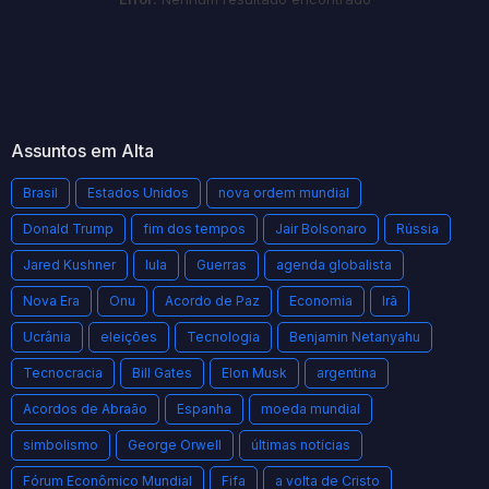
Assuntos em Alta
Brasil
Estados Unidos
nova ordem mundial
Donald Trump
fim dos tempos
Jair Bolsonaro
Rússia
Jared Kushner
lula
Guerras
agenda globalista
Nova Era
Onu
Acordo de Paz
Economia
Irã
Ucrânia
eleições
Tecnologia
Benjamin Netanyahu
Tecnocracia
Bill Gates
Elon Musk
argentina
Acordos de Abraão
Espanha
moeda mundial
simbolismo
George Orwell
últimas notícias
Fórum Econômico Mundial
Fifa
a volta de Cristo