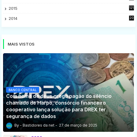
9
2015
121
8
2014
20
16
MAIS VISTOS
BANCO CENTRAL
Com nome de deus grego pagão do silêncio
chamado de Harpo, consórcio financeiro
cooperativo lança solução para DREX ter
segurança de dados
Bastidores da net
27 de março de 2025