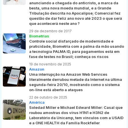
anunciando a chegada do anticristo, a marca da
besta, uma nova moeda mundial, e a Grande
Tribulação descrita no Apocalipse; Comercial fez
questão de dar feliz ano novo até 2023 o que será
que acontecerá neste ano ?
29 de dezembro de 2017
Biometrias
Controle social disfarçado de modernidade e
praticidade, Biometria com a palma da mão usando
a tecnologia PALMA ID, para pagamentos está em
fase de testes no Brasil; conheça os riscos
19 de novembro de 2025
Amazon
Uma interrupção na Amazon Web Services
literalmente derrubou metade da Internet na última
segunda-feira 20/10, mostrando como o sistema
on-line está aberto a ataques
22 de outubro de 2025
América
Soledad Miller e Michael Edward Miller: Casal que
roubou amostras dos vírus H1N1 e H3N2 de
Laboratório da Unicamp, tem vínculos com a USAID
e a ONE HEALTH da Família Rockfeller