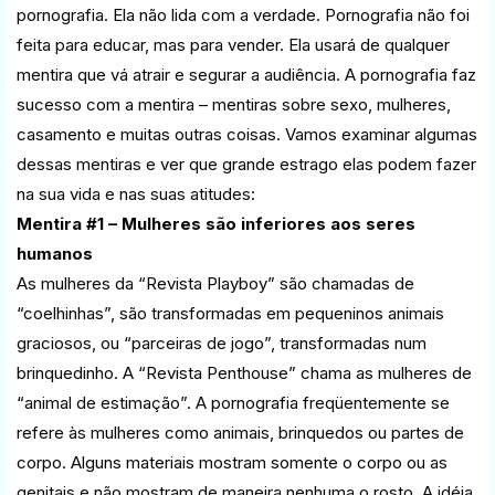
pornografia. Ela não lida com a verdade. Pornografia não foi
feita para educar, mas para vender. Ela usará de qualquer
mentira que vá atrair e segurar a audiência. A pornografia faz
sucesso com a mentira – mentiras sobre sexo, mulheres,
casamento e muitas outras coisas. Vamos examinar algumas
dessas mentiras e ver que grande estrago elas podem fazer
na sua vida e nas suas atitudes:
Mentira #1 – Mulheres são inferiores aos seres
humanos
As mulheres da “Revista Playboy” são chamadas de
“coelhinhas”, são transformadas em pequeninos animais
graciosos, ou “parceiras de jogo”, transformadas num
brinquedinho. A “Revista Penthouse” chama as mulheres de
“animal de estimação”. A pornografia freqüentemente se
refere às mulheres como animais, brinquedos ou partes de
corpo. Alguns materiais mostram somente o corpo ou as
genitais e não mostram de maneira nenhuma o rosto. A idéia