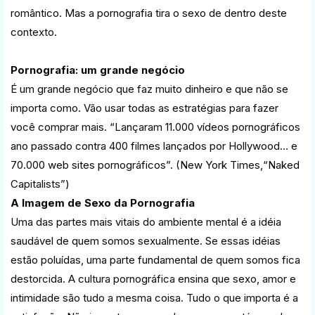
romântico. Mas a pornografia tira o sexo de dentro deste
contexto.
Pornografia: um grande negócio
É um grande negócio que faz muito dinheiro e que não se
importa como. Vão usar todas as estratégias para fazer
você comprar mais. “Lançaram 11.000 vídeos pornográficos
ano passado contra 400 filmes lançados por Hollywood… e
70.000 web sites pornográficos”. (New York Times,“Naked
Capitalists”)
A Imagem de Sexo da Pornografia
Uma das partes mais vitais do ambiente mental é a idéia
saudável de quem somos sexualmente. Se essas idéias
estão poluídas, uma parte fundamental de quem somos fica
destorcida. A cultura pornográfica ensina que sexo, amor e
intimidade são tudo a mesma coisa. Tudo o que importa é a