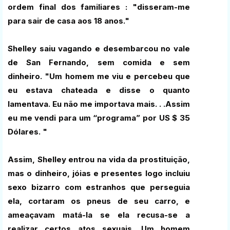
ordem final dos familiares : "disseram-me
para sair de casa aos 18 anos."
Shelley saiu vagando e desembarcou no vale
de San Fernando, sem comida e sem
dinheiro. "Um homem me viu e percebeu que
eu estava chateada e disse o quanto
lamentava. Eu não me importava mais. . .Assim
eu me vendi para um “programa” por US $ 35
Dólares. "
Assim, Shelley entrou na vida da prostituição,
mas o dinheiro, jóias e presentes logo incluiu
sexo bizarro com estranhos que perseguia
ela, cortaram os pneus de seu carro, e
ameaçavam matá-la se ela recusa-se a
realizar certos atos sexuais. Um homem