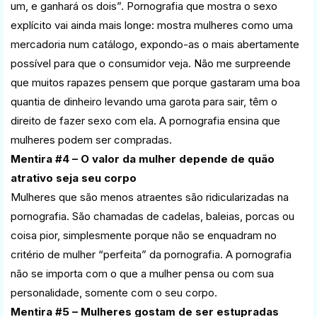
um, e ganhará os dois”. Pornografia que mostra o sexo
explícito vai ainda mais longe: mostra mulheres como uma
mercadoria num catálogo, expondo-as o mais abertamente
possível para que o consumidor veja. Não me surpreende
que muitos rapazes pensem que porque gastaram uma boa
quantia de dinheiro levando uma garota para sair, têm o
direito de fazer sexo com ela. A pornografia ensina que
mulheres podem ser compradas.
Mentira #4 – O valor da mulher depende de quão
atrativo seja seu corpo
Mulheres que são menos atraentes são ridicularizadas na
pornografia. São chamadas de cadelas, baleias, porcas ou
coisa pior, simplesmente porque não se enquadram no
critério de mulher “perfeita” da pornografia. A pornografia
não se importa com o que a mulher pensa ou com sua
personalidade, somente com o seu corpo.
Mentira #5 – Mulheres gostam de ser estupradas