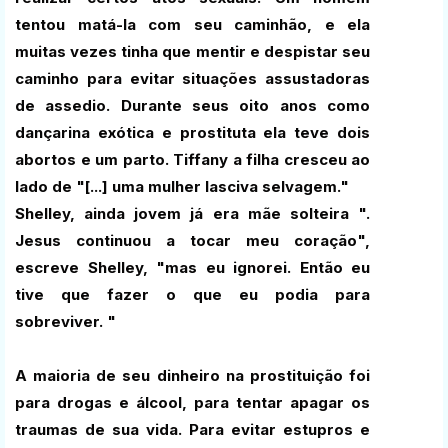
tentou matá-la com seu caminhão, e ela
muitas vezes tinha que mentir e despistar seu
caminho para evitar situações assustadoras
de assedio. Durante seus oito anos como
dançarina exótica e prostituta ela teve dois
abortos e um parto. Tiffany a filha cresceu ao
lado de "[...] uma mulher lasciva selvagem."
Shelley,
ainda jovem já era mãe solteira ".
Jesus continuou a tocar meu coração",
escreve Shelley, "mas eu ignorei. Então eu
tive que fazer o que eu podia para
sobreviver. "
A maioria de seu dinheiro na prostituição foi
para drogas e álcool, para tentar apagar os
traumas de sua vida. Para evitar estupros e