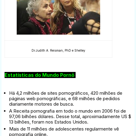
Dr.Judith A. Reisman, PhD e Shelley
Estatísticas do Mundo Pornô
Há 4,2 milhões de sites pornográficos, 420 milhões de
páginas web pornográficas, e 68 milhões de pedidos
diariamente motores de busca.
A Receita pornografia em todo o mundo em 2006 foi de
97,06 bilhões dólares. Desse total, aproximadamente US $
13 bilhões, foram nos Estados Unidos.
Mais de 11 milhões de adolescentes regularmente vê
pornografia online.