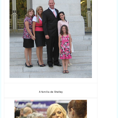
A família de Shelley