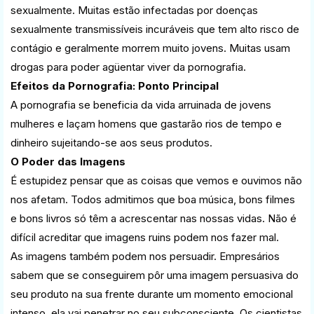
sexualmente. Muitas estão infectadas por doenças
sexualmente transmissíveis incuráveis que tem alto risco de
contágio e geralmente morrem muito jovens. Muitas usam
drogas para poder agüentar viver da pornografia.
Efeitos da Pornografia: Ponto Principal
A pornografia se beneficia da vida arruinada de jovens
mulheres e laçam homens que gastarão rios de tempo e
dinheiro sujeitando-se aos seus produtos.
O Poder das Imagens
É estupidez pensar que as coisas que vemos e ouvimos não
nos afetam. Todos admitimos que boa música, bons filmes
e bons livros só têm a acrescentar nas nossas vidas. Não é
difícil acreditar que imagens ruins podem nos fazer mal.
As imagens também podem nos persuadir. Empresários
sabem que se conseguirem pôr uma imagem persuasiva do
seu produto na sua frente durante um momento emocional
intenso, ela vai penetrar no seu subconsciente. Os cientistas