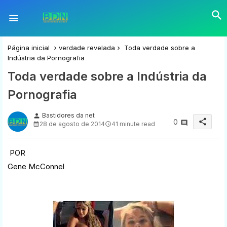
Página inicial
verdade revelada
Toda verdade sobre a
Indústria da Pornografia
Toda verdade sobre a Indústria da
Pornografia
Bastidores da net
person
share
0
28 de agosto de 2014
41 minute read
POR
Gene McConnel