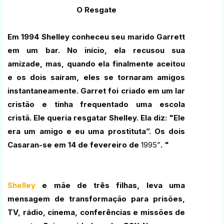
O Resgate
Em 1994 Shelley conheceu seu marido Garrett
em um bar. No início, ela recusou sua
amizade, mas, quando ela finalmente aceitou
e os dois saíram, eles se tornaram amigos
instantaneamente. Garret foi criado em um lar
cristão e tinha frequentado uma escola
cristã. Ele queria resgatar Shelley. Ela diz: "Ele
era um amigo e eu uma prostituta”. Os dois
Casaran-se em 14 de fevereiro de
1995”
. "
Shelley
e mãe de três filhas, leva uma
mensagem de transformação para prisões,
TV, rádio, cinema, conferências e missões de