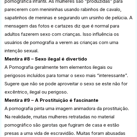
pornográfica infantil. As mulheres são “produzidas” para
parecerem com menininhas usando rabinhos de cavalo,
sapatinhos de meninas e segurando um ursinho de pelúcia. A
mensagem das fotos e cartazes diz que é normal para
adultos fazerem sexo com crianças. Isso influência os
usuários de pornografia a verem as crianças com uma
intenção sexual.
Mentira #8 – Sexo ilegal é divertido
A Pornografia geralmente tem elementos ilegais ou
perigosos incluídos para tornar o sexo mais “interessante”.
Sugere que não se pode aproveitar o sexo se este não for
excêntrico, ilegal ou perigoso.
Mentira #9 – A Prostituição é fascinante
A pornografia pinta uma imagem animadora da prostituição.
Na realidade, muitas mulheres retratadas no material
pornográfico são garotas que fugiram de casa e estão
presas a uma vida de escravidão. Muitas foram abusadas