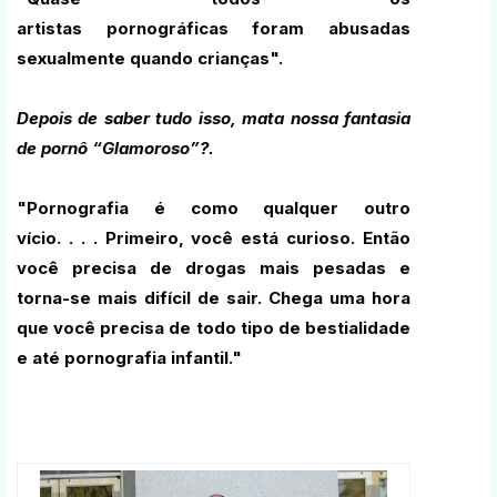
artistas pornográficas foram abusadas
sexualmente quando crianças".
Depois de saber tudo isso, mata nossa fantasia
de pornô
“Glamoroso”?.
"Pornografia é como qualquer outro
vício. . . . Primeiro, você está curioso. Então
você precisa de drogas mais pesadas e
torna-se mais difícil de sair. Chega uma hora
que você precisa de todo tipo de bestialidade
e até pornografia infantil."