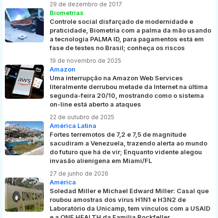
29 de dezembro de 2017
Biometrias
Controle social disfarçado de modernidade e
praticidade, Biometria com a palma da mão usando
a tecnologia PALMA ID, para pagamentos está em
fase de testes no Brasil; conheça os riscos
19 de novembro de 2025
Amazon
Uma interrupção na Amazon Web Services
literalmente derrubou metade da Internet na última
segunda-feira 20/10, mostrando como o sistema
on-line está aberto a ataques
22 de outubro de 2025
América Latina
Fortes terremotos de 7,2 e 7,5 de magnitude
sacudiram a Venezuela, trazendo alerta ao mundo
do futuro que há de vir; Enquanto vidente alegou
invasão alienígena em Miami/FL
27 de junho de 2026
América
Soledad Miller e Michael Edward Miller: Casal que
roubou amostras dos vírus H1N1 e H3N2 de
Laboratório da Unicamp, tem vínculos com a USAID
e a ONE HEALTH da Família Rockfeller