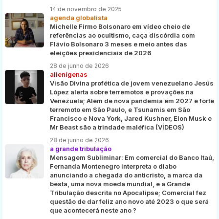
14 de novembro de 2025
agenda globalista
Michelle Firmo Bolsonaro em vídeo cheio de
referências ao ocultismo, caça discórdia com
Flávio Bolsonaro 3 meses e meio antes das
eleições presidenciais de 2026
28 de junho de 2026
alienígenas
Visão Divina profética de jovem venezuelano Jesús
López alerta sobre terremotos e provações na
Venezuela; Além de nova pandemia em 2027 e forte
terremoto em São Paulo, e Tsunamis em São
Francisco e Nova York, Jared Kushner, Elon Musk e
Mr Beast são a trindade maléfica (VÍDEOS)
28 de junho de 2026
a grande tribulação
Mensagem Subliminar: Em comercial do Banco Itaú,
Fernanda Montenegro interpreta o diabo
anunciando a chegada do anticristo, a marca da
besta, uma nova moeda mundial, e a Grande
Tribulação descrita no Apocalipse; Comercial fez
questão de dar feliz ano novo até 2023 o que será
que acontecerá neste ano ?