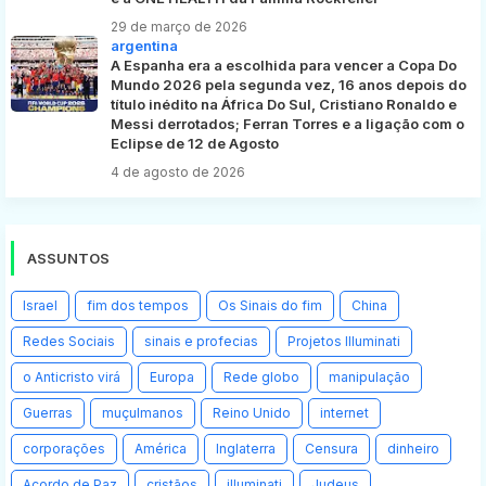
29 de março de 2026
argentina
A Espanha era a escolhida para vencer a Copa Do
Mundo 2026 pela segunda vez, 16 anos depois do
título inédito na África Do Sul, Cristiano Ronaldo e
Messi derrotados; Ferran Torres e a ligação com o
Eclipse de 12 de Agosto
4 de agosto de 2026
ASSUNTOS
Israel
fim dos tempos
Os Sinais do fim
China
Redes Sociais
sinais e profecias
Projetos Illuminati
o Anticristo virá
Europa
Rede globo
manipulação
Guerras
muçulmanos
Reino Unido
internet
corporações
América
Inglaterra
Censura
dinheiro
Acordo de Paz
cristãos
illuminati
Judeus