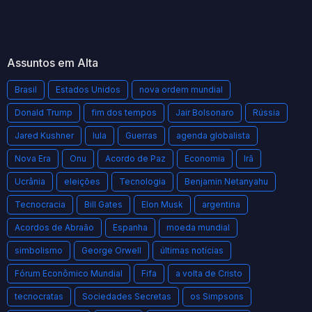
Assuntos em Alta
Brasil
Estados Unidos
nova ordem mundial
Donald Trump
fim dos tempos
Jair Bolsonaro
Rússia
Jared Kushner
lula
Guerras
agenda globalista
Nova Era
Onu
Acordo de Paz
Economia
Irã
Ucrânia
eleições
Tecnologia
Benjamin Netanyahu
Tecnocracia
Bill Gates
Elon Musk
argentina
Acordos de Abraão
Espanha
moeda mundial
simbolismo
George Orwell
últimas notícias
Fórum Econômico Mundial
Fifa
a volta de Cristo
tecnocratas
Sociedades Secretas
os Simpsons