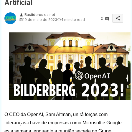
Artificial
Bastidores da net
person
share
0
19 de maio de 2023
4 minute read
O CEO da OpenAI, Sam Altman, unirá forças com
lideranças-chave de empresas como Microsoft e Google
esta semana, enquanto a reunião secreta do Grupo