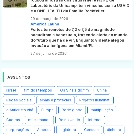
roubou amostras dos vírus H1N1 e H3N2 de
Laboratório da Unicamp, tem vínculos com a USAID
e a ONE HEALTH da Família Rockfeller
29 de março de 2026
América Latina
Fortes terremotos de 7,2 e 7,5 de magnitude
sacudiram a Venezuela, trazendo alerta ao mundo
do futuro que há de vir; Enquanto vidente alegou
invasão alienígena em Miami/FL
27 de junho de 2026
ASSUNTOS
Israel
fim dos tempos
Os Sinais do fim
China
Redes Sociais
sinais e profecias
Projetos Illuminati
o Anticristo virá
Europa
Rede globo
manipulação
Guerras
muçulmanos
Reino Unido
internet
corporações
América
Inglaterra
Censura
dinheiro