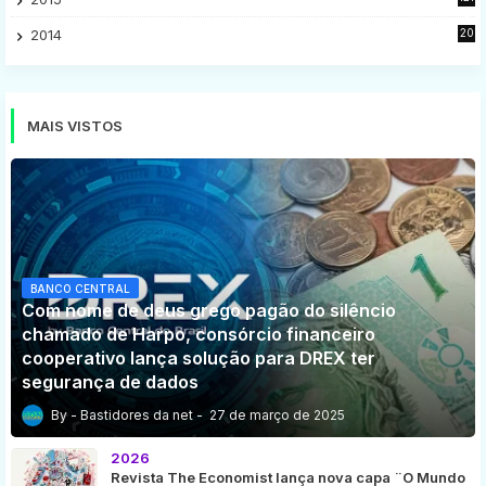
8
2014
20
16
MAIS VISTOS
BANCO CENTRAL
Com nome de deus grego pagão do silêncio
chamado de Harpo, consórcio financeiro
cooperativo lança solução para DREX ter
segurança de dados
Bastidores da net
27 de março de 2025
2026
Revista The Economist lança nova capa ¨O Mundo