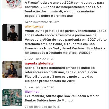
À Frente¨ sobre o ano de 2026 com destaque para
conflitos, 250 anos de independência dos EUA e
fundação dos Illuminati, e algumas matérias
especiais sobre o próximo ano
14 de novembro de 2025
alienígenas
Visão Divina profética de jovem venezuelano Jesús
López alerta sobre terremotos e provações na
Venezuela; Além de nova pandemia em 2027 e forte
terremoto em São Paulo, e Tsunamis em São
Francisco e Nova York, Jared Kushner, Elon Musk e
Mr Beast são a trindade maléfica (VÍDEOS)
28 de junho de 2026
agenda globalista
Michelle Firmo Bolsonaro em vídeo cheio de
referências ao ocultismo, caça discórdia com
Flávio Bolsonaro 3 meses e meio antes das
eleições presidenciais de 2026
28 de junho de 2026
illuminati
Ex Satanista, Afirma que São Paulo tem o Maior
Bunker Subterrâneo do Mundo
28 de fevereiro de 2015