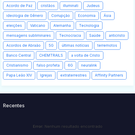
Acordo de Paz
cristãos
illuminati
Judeus
ideologia de Gênero
Corrupção
Economia
Ásia
eleições
Vaticano
Alemanha
Tecnologia
mensagens subliminares
Tecnocracia
Saúde
anticristo
Acordos de Abraão
5G
últimas notícias
terremotos
Banco Central
CHEMTRAILS
a volta de Cristo
Cristianismo
falso profeta
6G
neuralink
Papa Leão XIV
Igrejas
extraterrestres
Affinity Partners
Recentes
Error:
Nenhum resultado encontrado