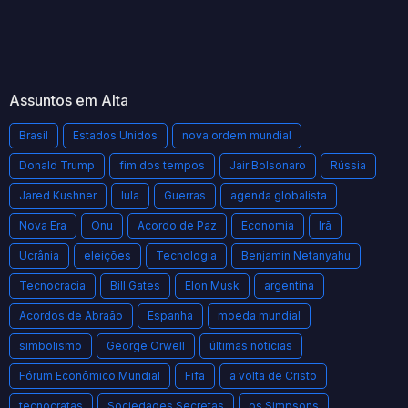
Assuntos em Alta
Brasil
Estados Unidos
nova ordem mundial
Donald Trump
fim dos tempos
Jair Bolsonaro
Rússia
Jared Kushner
lula
Guerras
agenda globalista
Nova Era
Onu
Acordo de Paz
Economia
Irã
Ucrânia
eleições
Tecnologia
Benjamin Netanyahu
Tecnocracia
Bill Gates
Elon Musk
argentina
Acordos de Abraão
Espanha
moeda mundial
simbolismo
George Orwell
últimas notícias
Fórum Econômico Mundial
Fifa
a volta de Cristo
tecnocratas
Sociedades Secretas
os Simpsons