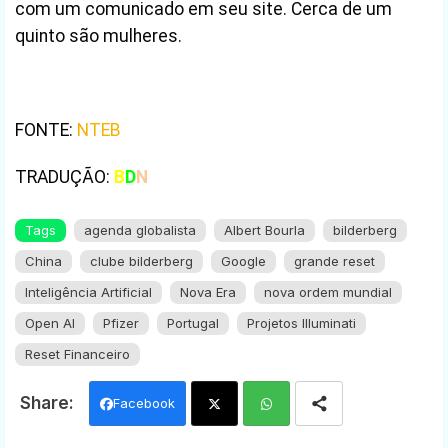
com um comunicado em seu site. Cerca de um
quinto são mulheres.
FONTE:
NTEB
TRADUÇÃO:
B
D
N
Tags
agenda globalista
Albert Bourla
bilderberg
China
clube bilderberg
Google
grande reset
Inteligência Artificial
Nova Era
nova ordem mundial
Open AI
Pfizer
Portugal
Projetos Illuminati
Reset Financeiro
Facebook
Twi
Wh