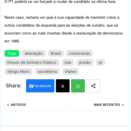
O PT poderia se ver forçado a mudar de candidato na última hora.
Neste caso, restaria ver qual é sua capacidade de transferir votos a
outros candidatos da esquerda para as eleições de outubro, que se
anunciam como as mais incertas desde a restauração da democracia,
em 1985.
Tags
alienação
Brasil
comunistas
Desvio de Dinheiro Público
lula
prisão
pt
Sérgio Moro
socialismo
triplex
Facebook
Twi
Wh
ANTIGOS
MAIS RECENTES
tter
ats
app