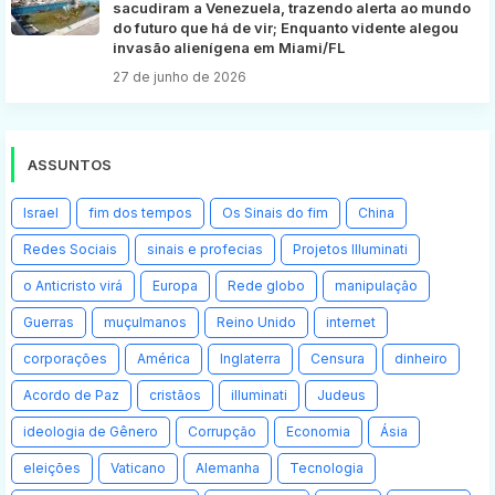
sacudiram a Venezuela, trazendo alerta ao mundo
do futuro que há de vir; Enquanto vidente alegou
invasão alienígena em Miami/FL
27 de junho de 2026
ASSUNTOS
Israel
fim dos tempos
Os Sinais do fim
China
Redes Sociais
sinais e profecias
Projetos Illuminati
o Anticristo virá
Europa
Rede globo
manipulação
Guerras
muçulmanos
Reino Unido
internet
corporações
América
Inglaterra
Censura
dinheiro
Acordo de Paz
cristãos
illuminati
Judeus
ideologia de Gênero
Corrupção
Economia
Ásia
eleições
Vaticano
Alemanha
Tecnologia