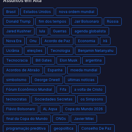
Assuntos em Alta
Brasil
Estados Unidos
nova ordem mundial
Donald Trump
fim dos tempos
Jair Bolsonaro
Rússia
Jared Kushner
lula
Guerras
agenda globalista
Nova Era
Onu
Acordo de Paz
Economia
Irã
Ucrânia
eleições
Tecnologia
Benjamin Netanyahu
Tecnocracia
Bill Gates
Elon Musk
argentina
Acordos de Abraão
Espanha
moeda mundial
simbolismo
George Orwell
últimas notícias
Fórum Econômico Mundial
Fifa
a volta de Cristo
tecnocratas
Sociedades Secretas
os Simpsons
Flávio Bolsonaro
AL Aqsa
Copa do Mundo 2026
final da Copa do Mundo
ONGs
Javier Milei
programação preditiva
geopolítica
Conselho De Paz