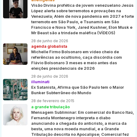
Visão Divina profética de jovem venezuelano Jesús
López alerta sobre terremotos e provações na
Venezuela; Além de nova pandemia em 2027 e forte
terremoto em São Paulo, e Tsunamis em São
Francisco e Nova York, Jared Kushner, Elon Musk e
Mr Beast são a trindade maléfica (VÍDEOS)
28 de junho de 2026
agenda globalista
Michelle Firmo Bolsonaro em vídeo cheio de
referências ao ocultismo, caça discórdia com
Flávio Bolsonaro 3 meses e meio antes das
eleições presidenciais de 2026
28 de junho de 2026
illuminati
Ex Satanista, Afirma que São Paulo tem o Maior
Bunker Subterrâneo do Mundo
28 de fevereiro de 2015
a grande tribulação
Mensagem Subliminar: Em comercial do Banco Itaú,
Fernanda Montenegro interpreta o diabo
anunciando a chegada do anticristo, a marca da
besta, uma nova moeda mundial, e a Grande
Tribulação descrita no Apocalipse; Comercial fez