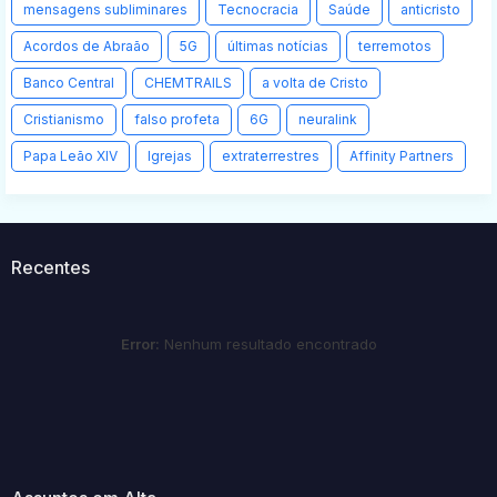
mensagens subliminares
Tecnocracia
Saúde
anticristo
Acordos de Abraão
5G
últimas notícias
terremotos
Banco Central
CHEMTRAILS
a volta de Cristo
Cristianismo
falso profeta
6G
neuralink
Papa Leão XIV
Igrejas
extraterrestres
Affinity Partners
Recentes
Error:
Nenhum resultado encontrado