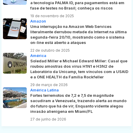
a tecnologia PALMA ID, para pagamentos está em
fase de testes no Brasil; conheça os riscos
19 de novembro de 2025
Amazon
Uma interrupção na Amazon Web Services
literalmente derrubou metade da Internet na última
segunda-feira 20/10, mostrando como o sistema
on-line está aberto a ataques
22 de outubro de 2025
América
Soledad Miller e Michael Edward Miller: Casal que
roubou amostras dos vírus H1N1 e H3N2 de
Laboratório da Unicamp, tem vínculos com a USAID
e a ONE HEALTH da Família Rockfeller
29 de março de 2026
América Latina
Fortes terremotos de 7,2 e 7,5 de magnitude
sacudiram a Venezuela, trazendo alerta ao mundo
do futuro que há de vir; Enquanto vidente alegou
invasão alienígena em Miami/FL
27 de junho de 2026