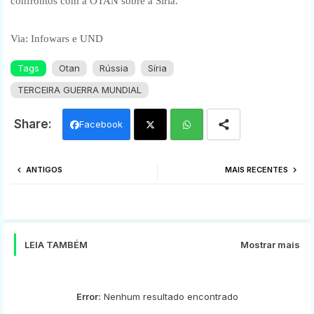
confrontos com a OTAN sobre a Síria.
Via: Infowars e UND
Tags
Otan
Rússia
Síria
TERCEIRA GUERRA MUNDIAL
Facebook
Twi
Wh
ANTIGOS
MAIS RECENTES
tter
ats
app
LEIA TAMBÉM
Mostrar mais
Error:
Nenhum resultado encontrado