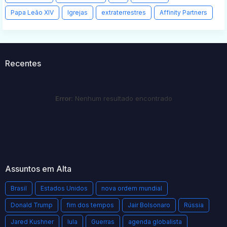
Papa Leão XIV
Igrejas
extraterrestres
Affinity Partners
Recentes
Error:
Nenhum resultado encontrado
Assuntos em Alta
Brasil
Estados Unidos
nova ordem mundial
Donald Trump
fim dos tempos
Jair Bolsonaro
Rússia
Jared Kushner
lula
Guerras
agenda globalista