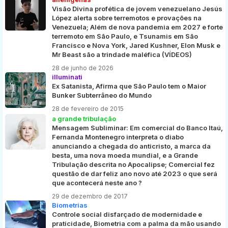
Visão Divina profética de jovem venezuelano Jesús
López alerta sobre terremotos e provações na
Venezuela; Além de nova pandemia em 2027 e forte
terremoto em São Paulo, e Tsunamis em São
Francisco e Nova York, Jared Kushner, Elon Musk e
Mr Beast são a trindade maléfica (VÍDEOS)
28 de junho de 2026
illuminati
Ex Satanista, Afirma que São Paulo tem o Maior
Bunker Subterrâneo do Mundo
28 de fevereiro de 2015
a grande tribulação
Mensagem Subliminar: Em comercial do Banco Itaú,
Fernanda Montenegro interpreta o diabo
anunciando a chegada do anticristo, a marca da
besta, uma nova moeda mundial, e a Grande
Tribulação descrita no Apocalipse; Comercial fez
questão de dar feliz ano novo até 2023 o que será
que acontecerá neste ano ?
29 de dezembro de 2017
Biometrias
Controle social disfarçado de modernidade e
praticidade, Biometria com a palma da mão usando