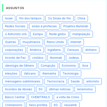
ASSUNTOS
Israel
fim dos tempos
Os Sinais do fim
China
Redes Sociais
sinais e profecias
Projetos Illuminati
o Anticristo virá
Europa
Rede globo
manipulação
Guerras
muçulmanos
Reino Unido
internet
corporações
América
Inglaterra
Censura
dinheiro
Acordo de Paz
cristãos
illuminati
Judeus
ideologia de Gênero
Corrupção
Economia
Ásia
eleições
Vaticano
Alemanha
Tecnologia
mensagens subliminares
Tecnocracia
Saúde
anticristo
Acordos de Abraão
5G
últimas notícias
terremotos
Banco Central
CHEMTRAILS
a volta de Cristo
Cristianismo
falso profeta
6G
neuralink