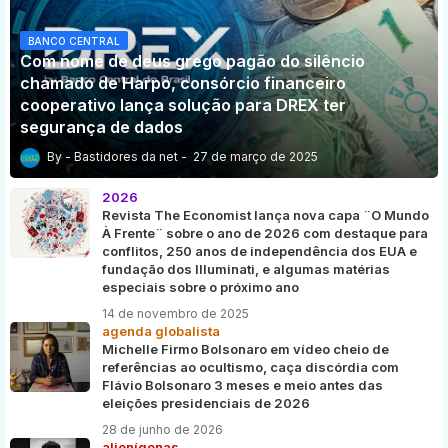
BANCO CENTRAL
Com nome de deus grego pagão do silêncio
chamado de Harpo, consórcio financeiro
cooperativo lança solução para DREX ter
segurança de dados
Bastidores da net
27 de março de 2025
2026
Revista The Economist lança nova capa ¨O Mundo
À Frente¨ sobre o ano de 2026 com destaque para
conflitos, 250 anos de independência dos EUA e
fundação dos Illuminati, e algumas matérias
especiais sobre o próximo ano
14 de novembro de 2025
agenda globalista
Michelle Firmo Bolsonaro em vídeo cheio de
referências ao ocultismo, caça discórdia com
Flávio Bolsonaro 3 meses e meio antes das
eleições presidenciais de 2026
28 de junho de 2026
alienígenas