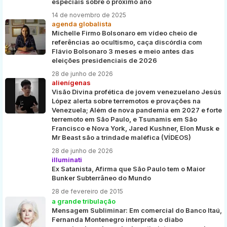
especiais sobre o próximo ano
14 de novembro de 2025
agenda globalista
Michelle Firmo Bolsonaro em vídeo cheio de
referências ao ocultismo, caça discórdia com
Flávio Bolsonaro 3 meses e meio antes das
eleições presidenciais de 2026
28 de junho de 2026
alienígenas
Visão Divina profética de jovem venezuelano Jesús
López alerta sobre terremotos e provações na
Venezuela; Além de nova pandemia em 2027 e forte
terremoto em São Paulo, e Tsunamis em São
Francisco e Nova York, Jared Kushner, Elon Musk e
Mr Beast são a trindade maléfica (VÍDEOS)
28 de junho de 2026
illuminati
Ex Satanista, Afirma que São Paulo tem o Maior
Bunker Subterrâneo do Mundo
28 de fevereiro de 2015
a grande tribulação
Mensagem Subliminar: Em comercial do Banco Itaú,
Fernanda Montenegro interpreta o diabo