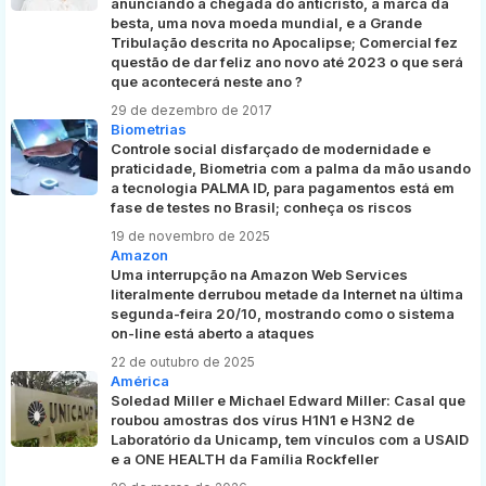
anunciando a chegada do anticristo, a marca da
besta, uma nova moeda mundial, e a Grande
Tribulação descrita no Apocalipse; Comercial fez
questão de dar feliz ano novo até 2023 o que será
que acontecerá neste ano ?
29 de dezembro de 2017
Biometrias
Controle social disfarçado de modernidade e
praticidade, Biometria com a palma da mão usando
a tecnologia PALMA ID, para pagamentos está em
fase de testes no Brasil; conheça os riscos
19 de novembro de 2025
Amazon
Uma interrupção na Amazon Web Services
literalmente derrubou metade da Internet na última
segunda-feira 20/10, mostrando como o sistema
on-line está aberto a ataques
22 de outubro de 2025
América
Soledad Miller e Michael Edward Miller: Casal que
roubou amostras dos vírus H1N1 e H3N2 de
Laboratório da Unicamp, tem vínculos com a USAID
e a ONE HEALTH da Família Rockfeller