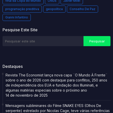
final da Copa do Mundo
ONGs
Javier Milei
programação preditiva
geopolítica
Conselho De Paz
Gianni Infantino
Pesquise Este Site
Destaques
Revista The Economist lança nova capa ¨O Mundo À Frente¨
sobre o ano de 2026 com destaque para conflitos, 250 anos
de independência dos EUA e fundação dos Illuminati, e
algumas matérias especiais sobre o próximo ano
14 de novembro de 2025
Mensagens subliminares do Filme SNAKE EYES (Olhos De
serpente) estrelado por Nicolas Cage, teve várias referências