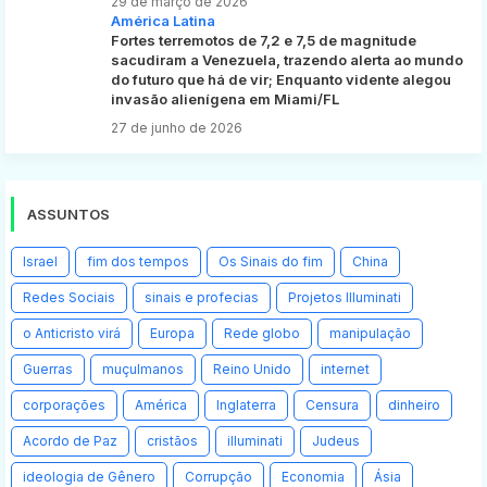
29 de março de 2026
América Latina
Fortes terremotos de 7,2 e 7,5 de magnitude
sacudiram a Venezuela, trazendo alerta ao mundo
do futuro que há de vir; Enquanto vidente alegou
invasão alienígena em Miami/FL
27 de junho de 2026
ASSUNTOS
Israel
fim dos tempos
Os Sinais do fim
China
Redes Sociais
sinais e profecias
Projetos Illuminati
o Anticristo virá
Europa
Rede globo
manipulação
Guerras
muçulmanos
Reino Unido
internet
corporações
América
Inglaterra
Censura
dinheiro
Acordo de Paz
cristãos
illuminati
Judeus
ideologia de Gênero
Corrupção
Economia
Ásia