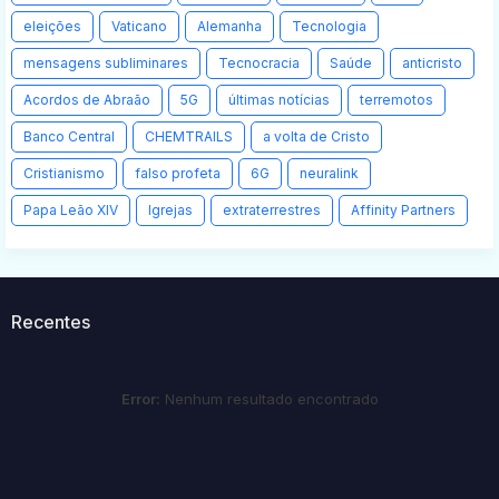
eleições
Vaticano
Alemanha
Tecnologia
mensagens subliminares
Tecnocracia
Saúde
anticristo
Acordos de Abraão
5G
últimas notícias
terremotos
Banco Central
CHEMTRAILS
a volta de Cristo
Cristianismo
falso profeta
6G
neuralink
Papa Leão XIV
Igrejas
extraterrestres
Affinity Partners
Recentes
Error:
Nenhum resultado encontrado