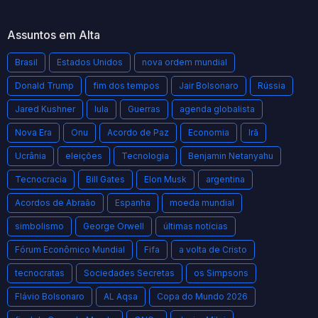
Assuntos em Alta
Brasil
Estados Unidos
nova ordem mundial
Donald Trump
fim dos tempos
Jair Bolsonaro
Rússia
Jared Kushner
lula
Guerras
agenda globalista
Nova Era
Onu
Acordo de Paz
Economia
Irã
Ucrânia
eleições
Tecnologia
Benjamin Netanyahu
Tecnocracia
Bill Gates
Elon Musk
argentina
Acordos de Abraão
Espanha
moeda mundial
simbolismo
George Orwell
últimas notícias
Fórum Econômico Mundial
Fifa
a volta de Cristo
tecnocratas
Sociedades Secretas
os Simpsons
Flávio Bolsonaro
AL Aqsa
Copa do Mundo 2026