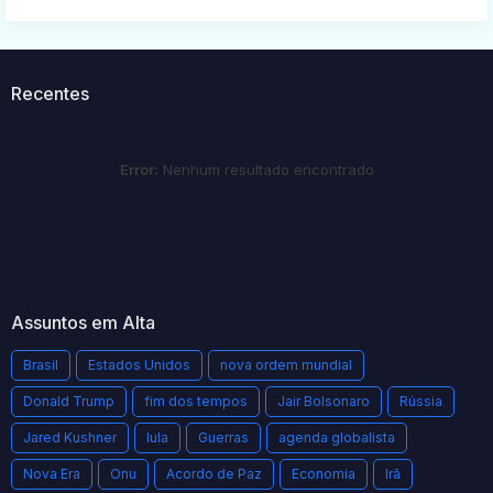
Recentes
Error:
Nenhum resultado encontrado
Assuntos em Alta
Brasil
Estados Unidos
nova ordem mundial
Donald Trump
fim dos tempos
Jair Bolsonaro
Rússia
Jared Kushner
lula
Guerras
agenda globalista
Nova Era
Onu
Acordo de Paz
Economia
Irã