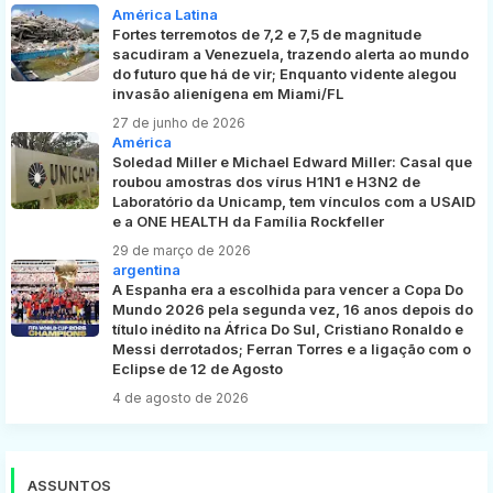
América Latina
Fortes terremotos de 7,2 e 7,5 de magnitude
sacudiram a Venezuela, trazendo alerta ao mundo
do futuro que há de vir; Enquanto vidente alegou
invasão alienígena em Miami/FL
27 de junho de 2026
América
Soledad Miller e Michael Edward Miller: Casal que
roubou amostras dos vírus H1N1 e H3N2 de
Laboratório da Unicamp, tem vínculos com a USAID
e a ONE HEALTH da Família Rockfeller
29 de março de 2026
argentina
A Espanha era a escolhida para vencer a Copa Do
Mundo 2026 pela segunda vez, 16 anos depois do
título inédito na África Do Sul, Cristiano Ronaldo e
Messi derrotados; Ferran Torres e a ligação com o
Eclipse de 12 de Agosto
4 de agosto de 2026
ASSUNTOS