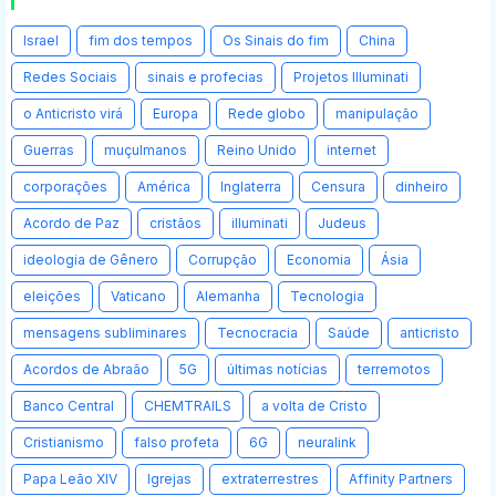
Israel
fim dos tempos
Os Sinais do fim
China
Redes Sociais
sinais e profecias
Projetos Illuminati
o Anticristo virá
Europa
Rede globo
manipulação
Guerras
muçulmanos
Reino Unido
internet
corporações
América
Inglaterra
Censura
dinheiro
Acordo de Paz
cristãos
illuminati
Judeus
ideologia de Gênero
Corrupção
Economia
Ásia
eleições
Vaticano
Alemanha
Tecnologia
mensagens subliminares
Tecnocracia
Saúde
anticristo
Acordos de Abraão
5G
últimas notícias
terremotos
Banco Central
CHEMTRAILS
a volta de Cristo
Cristianismo
falso profeta
6G
neuralink
Papa Leão XIV
Igrejas
extraterrestres
Affinity Partners