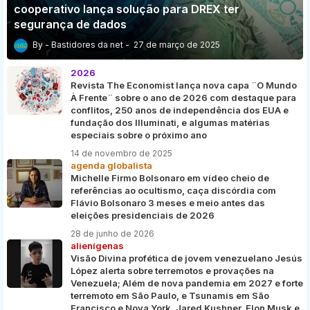
cooperativo lança solução para DREX ter
segurança de dados
Bastidores da net
27 de março de 2025
2026
Revista The Economist lança nova capa ¨O Mundo
À Frente¨ sobre o ano de 2026 com destaque para
conflitos, 250 anos de independência dos EUA e
fundação dos Illuminati, e algumas matérias
especiais sobre o próximo ano
14 de novembro de 2025
agenda globalista
Michelle Firmo Bolsonaro em vídeo cheio de
referências ao ocultismo, caça discórdia com
Flávio Bolsonaro 3 meses e meio antes das
eleições presidenciais de 2026
28 de junho de 2026
alienígenas
Visão Divina profética de jovem venezuelano Jesús
López alerta sobre terremotos e provações na
Venezuela; Além de nova pandemia em 2027 e forte
terremoto em São Paulo, e Tsunamis em São
Francisco e Nova York, Jared Kushner, Elon Musk e