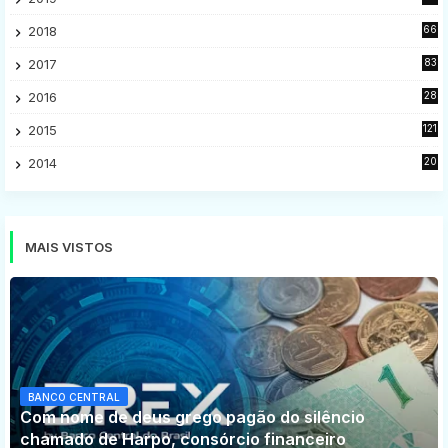
9
2018
66
5
2017
83
5
2016
28
9
2015
121
8
2014
20
16
MAIS VISTOS
BANCO CENTRAL
Com nome de deus grego pagão do silêncio
chamado de Harpo, consórcio financeiro