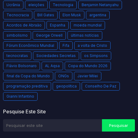
Ucrânia
eleições
Tecnologia
Benjamin Netanyahu
Tecnocracia
Bill Gates
Elon Musk
argentina
Acordos de Abraão
Espanha
moeda mundial
simbolismo
George Orwell
últimas notícias
Fórum Econômico Mundial
Fifa
a volta de Cristo
tecnocratas
Sociedades Secretas
os Simpsons
Flávio Bolsonaro
AL Aqsa
Copa do Mundo 2026
final da Copa do Mundo
ONGs
Javier Milei
programação preditiva
geopolítica
Conselho De Paz
Gianni Infantino
Pesquise Este Site