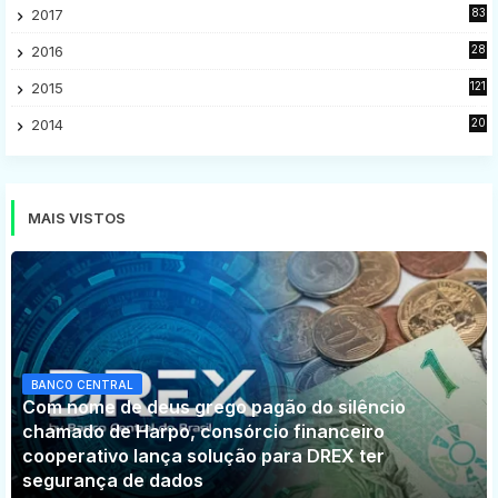
2017
83
5
2016
28
9
2015
121
8
2014
20
16
MAIS VISTOS
BANCO CENTRAL
Com nome de deus grego pagão do silêncio
chamado de Harpo, consórcio financeiro
cooperativo lança solução para DREX ter
segurança de dados