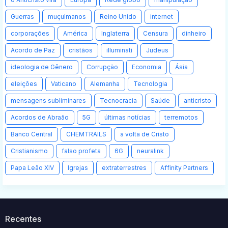
Guerras
muçulmanos
Reino Unido
internet
corporações
América
Inglaterra
Censura
dinheiro
Acordo de Paz
cristãos
illuminati
Judeus
ideologia de Gênero
Corrupção
Economia
Ásia
eleições
Vaticano
Alemanha
Tecnologia
mensagens subliminares
Tecnocracia
Saúde
anticristo
Acordos de Abraão
5G
últimas notícias
terremotos
Banco Central
CHEMTRAILS
a volta de Cristo
Cristianismo
falso profeta
6G
neuralink
Papa Leão XIV
Igrejas
extraterrestres
Affinity Partners
Recentes