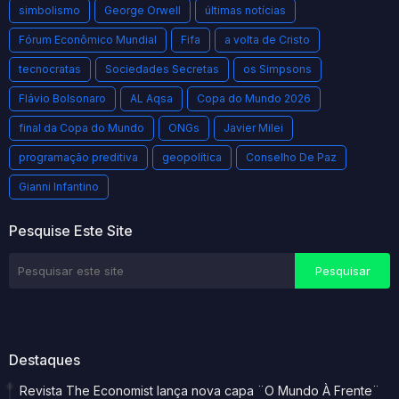
simbolismo
George Orwell
últimas notícias
Fórum Econômico Mundial
Fifa
a volta de Cristo
tecnocratas
Sociedades Secretas
os Simpsons
Flávio Bolsonaro
AL Aqsa
Copa do Mundo 2026
final da Copa do Mundo
ONGs
Javier Milei
programação preditiva
geopolítica
Conselho De Paz
Gianni Infantino
Pesquise Este Site
Destaques
Revista The Economist lança nova capa ¨O Mundo À Frente¨