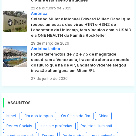
on-line está aberto a ataques
22 de outubro de 2025
América
Soledad Miller e Michael Edward Miller: Casal que
roubou amostras dos vírus H1N1 e H3N2 de
Laboratório da Unicamp, tem vínculos com a USAID
e a ONE HEALTH da Família Rockfeller
29 de março de 2026
América Latina
Fortes terremotos de 7,2 e 7,5 de magnitude
sacudiram a Venezuela, trazendo alerta ao mundo
do futuro que há de vir; Enquanto vidente alegou
invasão alienígena em Miami/FL
27 de junho de 2026
ASSUNTOS
Israel
fim dos tempos
Os Sinais do fim
China
Redes Sociais
sinais e profecias
Projetos Illuminati
o Anticristo virá
Europa
Rede globo
manipulação