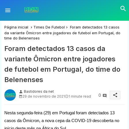
Página inicial
Times De Futebol
Foram detectados 13 casos
da variante Ômicron entre jogadores de futebol em Portugal, do
time do Belenenses
Foram detectados 13 casos da
variante Ômicron entre jogadores
de futebol em Portugal, do time do
Belenenses
Bastidores da net
person
share
0
29 de novembro de 2021
1 minute read
Nesta segunda-feira (29) em Portugal foram detectados 13
casos da Ômicron, a nova cepa da COVID-19 descoberta no
início deste mês na África do Sul.