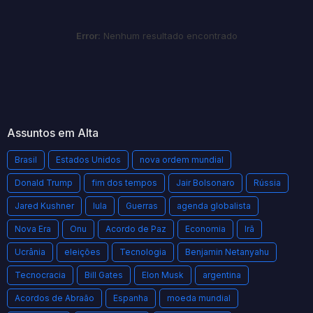
Error:
Nenhum resultado encontrado
Assuntos em Alta
Brasil
Estados Unidos
nova ordem mundial
Donald Trump
fim dos tempos
Jair Bolsonaro
Rússia
Jared Kushner
lula
Guerras
agenda globalista
Nova Era
Onu
Acordo de Paz
Economia
Irã
Ucrânia
eleições
Tecnologia
Benjamin Netanyahu
Tecnocracia
Bill Gates
Elon Musk
argentina
Acordos de Abraão
Espanha
moeda mundial