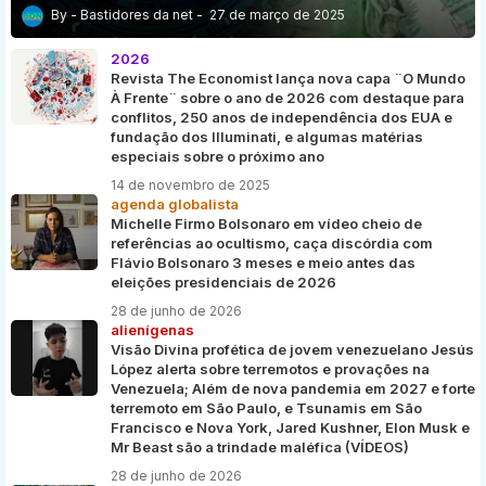
Bastidores da net
27 de março de 2025
2026
Revista The Economist lança nova capa ¨O Mundo
À Frente¨ sobre o ano de 2026 com destaque para
conflitos, 250 anos de independência dos EUA e
fundação dos Illuminati, e algumas matérias
especiais sobre o próximo ano
14 de novembro de 2025
agenda globalista
Michelle Firmo Bolsonaro em vídeo cheio de
referências ao ocultismo, caça discórdia com
Flávio Bolsonaro 3 meses e meio antes das
eleições presidenciais de 2026
28 de junho de 2026
alienígenas
Visão Divina profética de jovem venezuelano Jesús
López alerta sobre terremotos e provações na
Venezuela; Além de nova pandemia em 2027 e forte
terremoto em São Paulo, e Tsunamis em São
Francisco e Nova York, Jared Kushner, Elon Musk e
Mr Beast são a trindade maléfica (VÍDEOS)
28 de junho de 2026