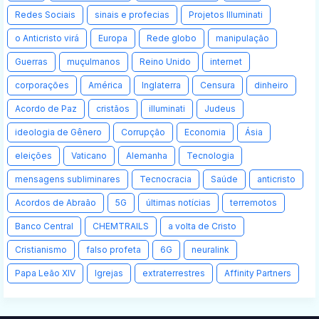
Redes Sociais
sinais e profecias
Projetos Illuminati
o Anticristo virá
Europa
Rede globo
manipulação
Guerras
muçulmanos
Reino Unido
internet
corporações
América
Inglaterra
Censura
dinheiro
Acordo de Paz
cristãos
illuminati
Judeus
ideologia de Gênero
Corrupção
Economia
Ásia
eleições
Vaticano
Alemanha
Tecnologia
mensagens subliminares
Tecnocracia
Saúde
anticristo
Acordos de Abraão
5G
últimas notícias
terremotos
Banco Central
CHEMTRAILS
a volta de Cristo
Cristianismo
falso profeta
6G
neuralink
Papa Leão XIV
Igrejas
extraterrestres
Affinity Partners