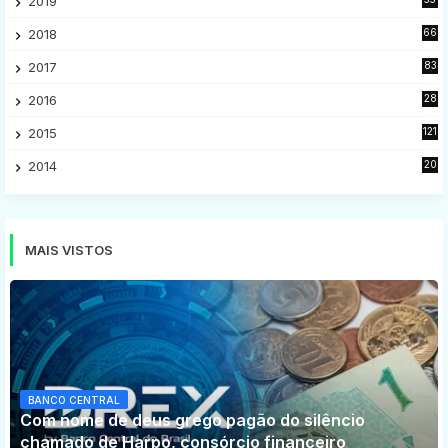
2019
9
2018
66
5
2017
83
5
2016
28
9
2015
121
8
2014
20
16
MAIS VISTOS
BANCO CENTRAL
Com nome de deus grego pagão do silêncio
chamado de Harpo, consórcio financeiro