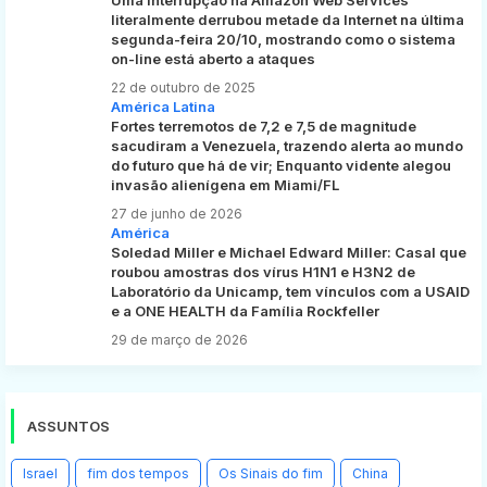
literalmente derrubou metade da Internet na última
segunda-feira 20/10, mostrando como o sistema
on-line está aberto a ataques
22 de outubro de 2025
América Latina
Fortes terremotos de 7,2 e 7,5 de magnitude
sacudiram a Venezuela, trazendo alerta ao mundo
do futuro que há de vir; Enquanto vidente alegou
invasão alienígena em Miami/FL
27 de junho de 2026
América
Soledad Miller e Michael Edward Miller: Casal que
roubou amostras dos vírus H1N1 e H3N2 de
Laboratório da Unicamp, tem vínculos com a USAID
e a ONE HEALTH da Família Rockfeller
29 de março de 2026
ASSUNTOS
Israel
fim dos tempos
Os Sinais do fim
China