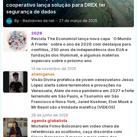
cooperativo lança solução para DREX ter
segurança de dados
Bastidores da net
27 de março de 2025
2026
Revista The Economist lança nova capa ¨O Mundo
À Frente¨ sobre o ano de 2026 com destaque para
conflitos, 250 anos de independência dos EUA e
fundação dos Illuminati, e algumas matérias
especiais sobre o próximo ano
14 de novembro de 2025
alienígenas
Visão Divina profética de jovem venezuelano Jesús
López alerta sobre terremotos e provações na
Venezuela; Além de nova pandemia em 2027 e forte
terremoto em São Paulo, e Tsunamis em São
Francisco e Nova York, Jared Kushner, Elon Musk e
Mr Beast são a trindade maléfica (VÍDEOS)
28 de junho de 2026
agenda globalista
Michelle Firmo Bolsonaro em vídeo cheio de
referências ao ocultismo, caça discórdia com
Flávio Bolsonaro 3 meses e meio antes das