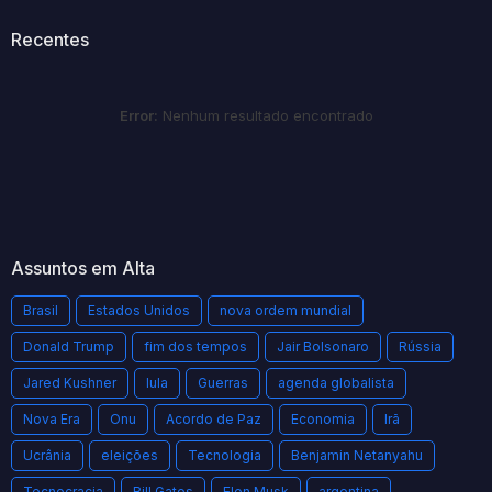
Recentes
Error:
Nenhum resultado encontrado
Assuntos em Alta
Brasil
Estados Unidos
nova ordem mundial
Donald Trump
fim dos tempos
Jair Bolsonaro
Rússia
Jared Kushner
lula
Guerras
agenda globalista
Nova Era
Onu
Acordo de Paz
Economia
Irã
Ucrânia
eleições
Tecnologia
Benjamin Netanyahu
Tecnocracia
Bill Gates
Elon Musk
argentina