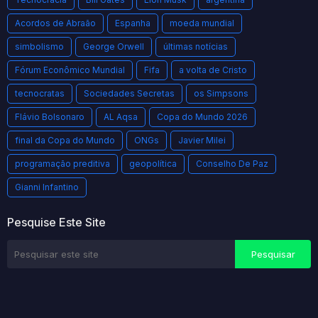
Acordos de Abraão
Espanha
moeda mundial
simbolismo
George Orwell
últimas notícias
Fórum Econômico Mundial
Fifa
a volta de Cristo
tecnocratas
Sociedades Secretas
os Simpsons
Flávio Bolsonaro
AL Aqsa
Copa do Mundo 2026
final da Copa do Mundo
ONGs
Javier Milei
programação preditiva
geopolítica
Conselho De Paz
Gianni Infantino
Pesquise Este Site