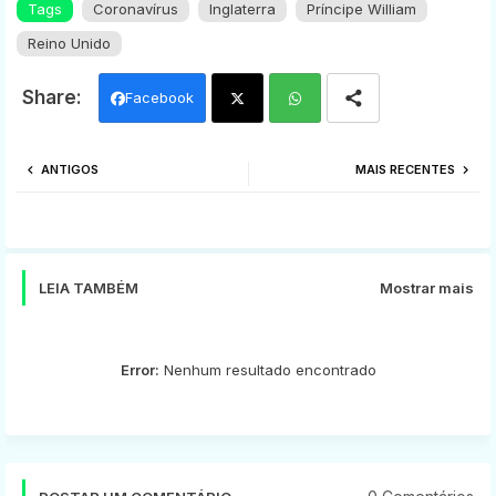
Tags
Coronavírus
Inglaterra
Príncipe William
Reino Unido
Facebook
Twi
Wh
ANTIGOS
MAIS RECENTES
tter
ats
app
LEIA TAMBÉM
Mostrar mais
Error:
Nenhum resultado encontrado