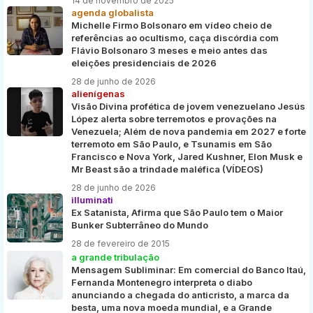
14 de novembro de 2025
agenda globalista
Michelle Firmo Bolsonaro em vídeo cheio de
referências ao ocultismo, caça discórdia com
Flávio Bolsonaro 3 meses e meio antes das
eleições presidenciais de 2026
28 de junho de 2026
alienígenas
Visão Divina profética de jovem venezuelano Jesús
López alerta sobre terremotos e provações na
Venezuela; Além de nova pandemia em 2027 e forte
terremoto em São Paulo, e Tsunamis em São
Francisco e Nova York, Jared Kushner, Elon Musk e
Mr Beast são a trindade maléfica (VÍDEOS)
28 de junho de 2026
illuminati
Ex Satanista, Afirma que São Paulo tem o Maior
Bunker Subterrâneo do Mundo
28 de fevereiro de 2015
a grande tribulação
Mensagem Subliminar: Em comercial do Banco Itaú,
Fernanda Montenegro interpreta o diabo
anunciando a chegada do anticristo, a marca da
besta, uma nova moeda mundial, e a Grande