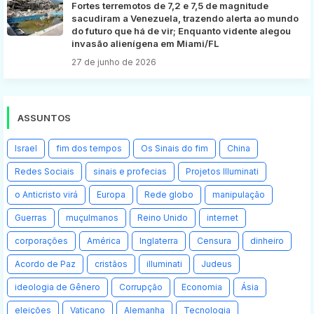
Fortes terremotos de 7,2 e 7,5 de magnitude
sacudiram a Venezuela, trazendo alerta ao mundo
do futuro que há de vir; Enquanto vidente alegou
invasão alienígena em Miami/FL
27 de junho de 2026
ASSUNTOS
Israel
fim dos tempos
Os Sinais do fim
China
Redes Sociais
sinais e profecias
Projetos Illuminati
o Anticristo virá
Europa
Rede globo
manipulação
Guerras
muçulmanos
Reino Unido
internet
corporações
América
Inglaterra
Censura
dinheiro
Acordo de Paz
cristãos
illuminati
Judeus
ideologia de Gênero
Corrupção
Economia
Ásia
eleições
Vaticano
Alemanha
Tecnologia