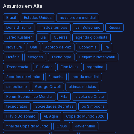
Assuntos em Alta
Brasil
Estados Unidos
nova ordem mundial
Donald Trump
fim dos tempos
Jair Bolsonaro
Rússia
Jared Kushner
lula
Guerras
agenda globalista
Nova Era
Onu
Acordo de Paz
Economia
Irã
Ucrânia
eleições
Tecnologia
Benjamin Netanyahu
Tecnocracia
Bill Gates
Elon Musk
argentina
Acordos de Abraão
Espanha
moeda mundial
simbolismo
George Orwell
últimas notícias
Fórum Econômico Mundial
Fifa
a volta de Cristo
tecnocratas
Sociedades Secretas
os Simpsons
Flávio Bolsonaro
AL Aqsa
Copa do Mundo 2026
final da Copa do Mundo
ONGs
Javier Milei