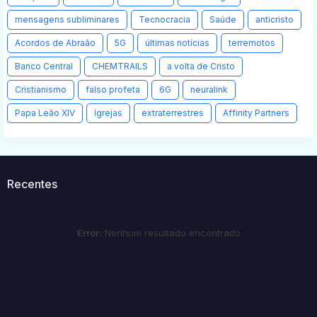
mensagens subliminares
Tecnocracia
Saúde
anticristo
Acordos de Abraão
5G
últimas notícias
terremotos
Banco Central
CHEMTRAILS
a volta de Cristo
Cristianismo
falso profeta
6G
neuralink
Papa Leão XIV
Igrejas
extraterrestres
Affinity Partners
Recentes
Error:
Nenhum resultado encontrado