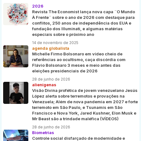
2026
Revista The Economist lança nova capa ¨O Mundo
À Frente¨ sobre o ano de 2026 com destaque para
conflitos, 250 anos de independência dos EUA e
fundação dos Illuminati, e algumas matérias
especiais sobre o próximo ano
14 de novembro de 2025
agenda globalista
Michelle Firmo Bolsonaro em vídeo cheio de
referências ao ocultismo, caça discórdia com
Flávio Bolsonaro 3 meses e meio antes das
eleições presidenciais de 2026
28 de junho de 2026
alienígenas
Visão Divina profética de jovem venezuelano Jesús
López alerta sobre terremotos e provações na
Venezuela; Além de nova pandemia em 2027 e forte
terremoto em São Paulo, e Tsunamis em São
Francisco e Nova York, Jared Kushner, Elon Musk e
Mr Beast são a trindade maléfica (VÍDEOS)
28 de junho de 2026
Biometrias
Controle social disfarçado de modernidade e