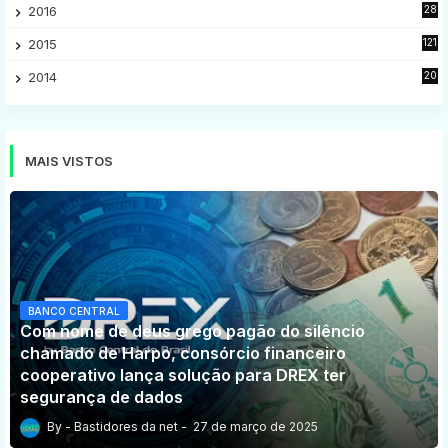
2016
28
9
2015
121
8
2014
20
16
MAIS VISTOS
BANCO CENTRAL
Com nome de deus grego pagão do silêncio
chamado de Harpo, consórcio financeiro
cooperativo lança solução para DREX ter
segurança de dados
Bastidores da net
27 de março de 2025