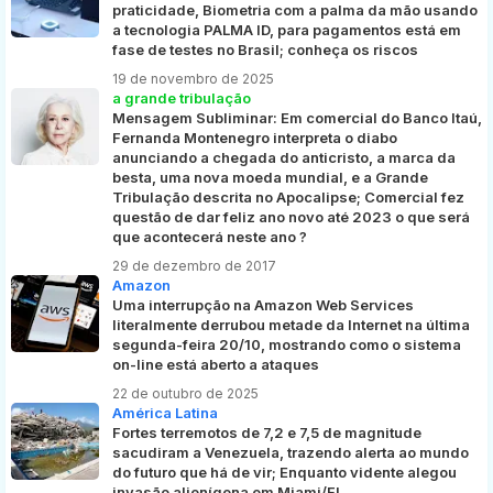
praticidade, Biometria com a palma da mão usando
a tecnologia PALMA ID, para pagamentos está em
fase de testes no Brasil; conheça os riscos
19 de novembro de 2025
a grande tribulação
Mensagem Subliminar: Em comercial do Banco Itaú,
Fernanda Montenegro interpreta o diabo
anunciando a chegada do anticristo, a marca da
besta, uma nova moeda mundial, e a Grande
Tribulação descrita no Apocalipse; Comercial fez
questão de dar feliz ano novo até 2023 o que será
que acontecerá neste ano ?
29 de dezembro de 2017
Amazon
Uma interrupção na Amazon Web Services
literalmente derrubou metade da Internet na última
segunda-feira 20/10, mostrando como o sistema
on-line está aberto a ataques
22 de outubro de 2025
América Latina
Fortes terremotos de 7,2 e 7,5 de magnitude
sacudiram a Venezuela, trazendo alerta ao mundo
do futuro que há de vir; Enquanto vidente alegou
invasão alienígena em Miami/FL