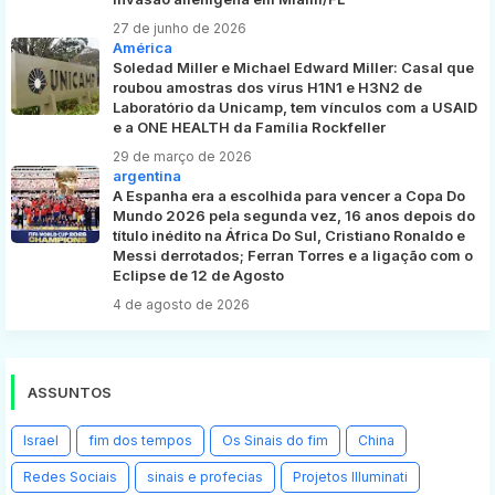
27 de junho de 2026
América
Soledad Miller e Michael Edward Miller: Casal que
roubou amostras dos vírus H1N1 e H3N2 de
Laboratório da Unicamp, tem vínculos com a USAID
e a ONE HEALTH da Família Rockfeller
29 de março de 2026
argentina
A Espanha era a escolhida para vencer a Copa Do
Mundo 2026 pela segunda vez, 16 anos depois do
título inédito na África Do Sul, Cristiano Ronaldo e
Messi derrotados; Ferran Torres e a ligação com o
Eclipse de 12 de Agosto
4 de agosto de 2026
ASSUNTOS
Israel
fim dos tempos
Os Sinais do fim
China
Redes Sociais
sinais e profecias
Projetos Illuminati