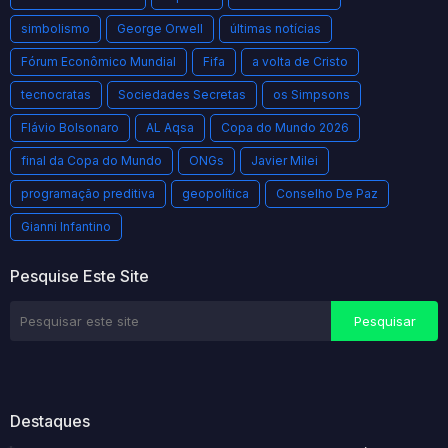
simbolismo
George Orwell
últimas notícias
Fórum Econômico Mundial
Fifa
a volta de Cristo
tecnocratas
Sociedades Secretas
os Simpsons
Flávio Bolsonaro
AL Aqsa
Copa do Mundo 2026
final da Copa do Mundo
ONGs
Javier Milei
programação preditiva
geopolítica
Conselho De Paz
Gianni Infantino
Pesquise Este Site
Destaques