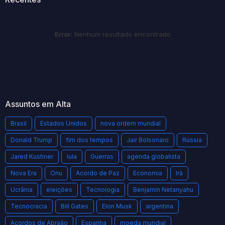
Error:
Nenhum resultado encontrado
Assuntos em Alta
Brasil
Estados Unidos
nova ordem mundial
Donald Trump
fim dos tempos
Jair Bolsonaro
Rússia
Jared Kushner
lula
Guerras
agenda globalista
Nova Era
Onu
Acordo de Paz
Economia
Irã
Ucrânia
eleições
Tecnologia
Benjamin Netanyahu
Tecnocracia
Bill Gates
Elon Musk
argentina
Acordos de Abraão
Espanha
moeda mundial