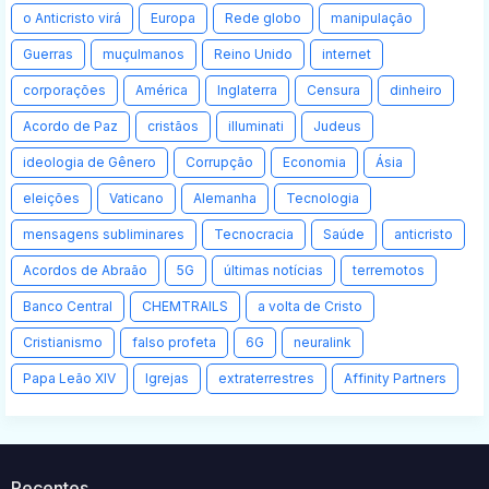
o Anticristo virá
Europa
Rede globo
manipulação
Guerras
muçulmanos
Reino Unido
internet
corporações
América
Inglaterra
Censura
dinheiro
Acordo de Paz
cristãos
illuminati
Judeus
ideologia de Gênero
Corrupção
Economia
Ásia
eleições
Vaticano
Alemanha
Tecnologia
mensagens subliminares
Tecnocracia
Saúde
anticristo
Acordos de Abraão
5G
últimas notícias
terremotos
Banco Central
CHEMTRAILS
a volta de Cristo
Cristianismo
falso profeta
6G
neuralink
Papa Leão XIV
Igrejas
extraterrestres
Affinity Partners
Recentes