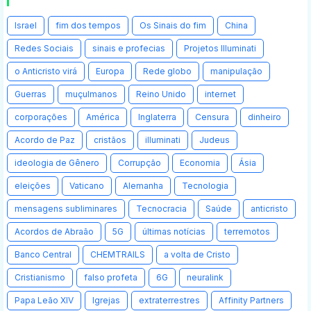
Israel
fim dos tempos
Os Sinais do fim
China
Redes Sociais
sinais e profecias
Projetos Illuminati
o Anticristo virá
Europa
Rede globo
manipulação
Guerras
muçulmanos
Reino Unido
internet
corporações
América
Inglaterra
Censura
dinheiro
Acordo de Paz
cristãos
illuminati
Judeus
ideologia de Gênero
Corrupção
Economia
Ásia
eleições
Vaticano
Alemanha
Tecnologia
mensagens subliminares
Tecnocracia
Saúde
anticristo
Acordos de Abraão
5G
últimas notícias
terremotos
Banco Central
CHEMTRAILS
a volta de Cristo
Cristianismo
falso profeta
6G
neuralink
Papa Leão XIV
Igrejas
extraterrestres
Affinity Partners