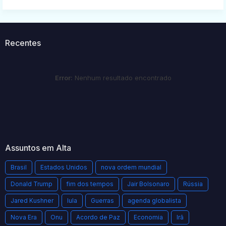
Recentes
Error:
Nenhum resultado encontrado
Assuntos em Alta
Brasil
Estados Unidos
nova ordem mundial
Donald Trump
fim dos tempos
Jair Bolsonaro
Rússia
Jared Kushner
lula
Guerras
agenda globalista
Nova Era
Onu
Acordo de Paz
Economia
Irã