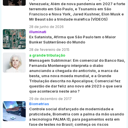
Venezuela; Além de nova pandemia em 2027 e forte
terremoto em São Paulo, e Tsunamis em São
Francisco e Nova York, Jared Kushner, Elon Musk e
Mr Beast são a trindade maléfica (VÍDEOS)
28 de junho de 2026
illuminati
Ex Satanista, Afirma que São Paulo tem o Maior
Bunker Subterrâneo do Mundo
28 de fevereiro de 2015
a grande tribulação
Mensagem Subliminar: Em comercial do Banco Itaú,
Fernanda Montenegro interpreta o diabo
anunciando a chegada do anticristo, a marca da
besta, uma nova moeda mundial, e a Grande
Tribulação descrita no Apocalipse; Comercial fez
questão de dar feliz ano novo até 2023 o que será
que acontecerá neste ano ?
29 de dezembro de 2017
Biometrias
Controle social disfarçado de modernidade e
praticidade, Biometria com a palma da mão usando
a tecnologia PALMA ID, para pagamentos está em
fase de testes no Brasil; conheça os riscos