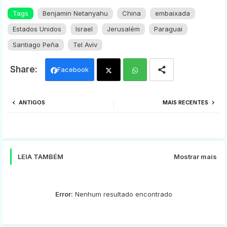
Tags
Benjamin Netanyahu
China
embaixada
Estados Unidos
Israel
Jerusalém
Paraguai
Santiago Peña
Tel Aviv
Facebook
Twi
Wh
ANTIGOS
MAIS RECENTES
tter
ats
app
LEIA TAMBÉM
Mostrar mais
Error:
Nenhum resultado encontrado