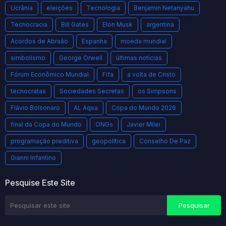
Ucrânia
eleições
Tecnologia
Benjamin Netanyahu
Tecnocracia
Bill Gates
Elon Musk
argentina
Acordos de Abraão
Espanha
moeda mundial
simbolismo
George Orwell
últimas notícias
Fórum Econômico Mundial
Fifa
a volta de Cristo
tecnocratas
Sociedades Secretas
os Simpsons
Flávio Bolsonaro
AL Aqsa
Copa do Mundo 2026
final da Copa do Mundo
ONGs
Javier Milei
programação preditiva
geopolítica
Conselho De Paz
Gianni Infantino
Pesquise Este Site