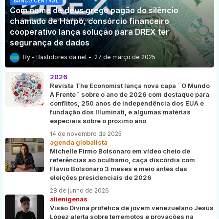
BANCO CENTRAL
Com nome de deus grego pagão do silêncio
chamado de Harpo, consórcio financeiro
cooperativo lança solução para DREX ter
segurança de dados
Bastidores da net
27 de março de 2025
2026
Revista The Economist lança nova capa ¨O Mundo
À Frente¨ sobre o ano de 2026 com destaque para
conflitos, 250 anos de independência dos EUA e
fundação dos Illuminati, e algumas matérias
especiais sobre o próximo ano
14 de novembro de 2025
agenda globalista
Michelle Firmo Bolsonaro em vídeo cheio de
referências ao ocultismo, caça discórdia com
Flávio Bolsonaro 3 meses e meio antes das
eleições presidenciais de 2026
28 de junho de 2026
alienígenas
Visão Divina profética de jovem venezuelano Jesús
López alerta sobre terremotos e provações na