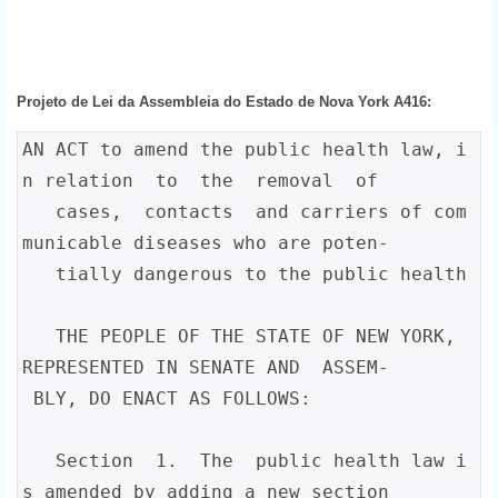
Projeto de Lei da Assembleia do Estado de Nova York A416:
AN ACT to amend the public health law, i
n relation  to  the  removal  of

   cases,  contacts  and carriers of com
municable diseases who are poten-

   tially dangerous to the public health

   THE PEOPLE OF THE STATE OF NEW YORK, 
REPRESENTED IN SENATE AND  ASSEM-

 BLY, DO ENACT AS FOLLOWS:

   Section  1.  The  public health law i
s amended by adding a new section
