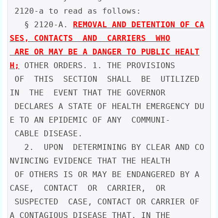
 2120-a to read as follows:

   § 2120-A. 
REMOVAL AND DETENTION OF CA
SES, CONTACTS  AND  CARRIERS  WHO

 ARE OR MAY BE A DANGER TO PUBLIC HEALT
H;
 OTHER ORDERS. 1. THE PROVISIONS

 OF  THIS  SECTION  SHALL  BE  UTILIZED  
IN  THE  EVENT THAT THE GOVERNOR

 DECLARES A STATE OF HEALTH EMERGENCY DU
E TO AN EPIDEMIC OF ANY  COMMUNI-

 CABLE DISEASE.

   2.  UPON  DETERMINING BY CLEAR AND CO
NVINCING EVIDENCE THAT THE HEALTH

 OF OTHERS IS OR MAY BE ENDANGERED BY A  
CASE,  CONTACT  OR  CARRIER,  OR

 SUSPECTED  CASE, CONTACT OR CARRIER OF 
A CONTAGIOUS DISEASE THAT, IN THE
