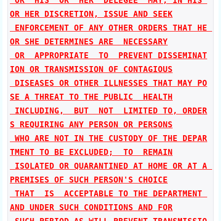
 OR  HIS  OR  HER  DELEGEE  MAY, IN HIS 
OR HER DISCRETION, ISSUE AND SEEK

 ENFORCEMENT OF ANY OTHER ORDERS THAT HE 
OR SHE DETERMINES ARE  NECESSARY

 OR  APPROPRIATE  TO  PREVENT DISSEMINAT
ION OR TRANSMISSION OF CONTAGIOUS

 DISEASES OR OTHER ILLNESSES THAT MAY PO
SE A THREAT TO THE PUBLIC  HEALTH

 INCLUDING,  BUT  NOT  LIMITED TO, ORDER
S REQUIRING ANY PERSON OR PERSONS

 WHO ARE NOT IN THE CUSTODY OF THE DEPAR
TMENT TO BE EXCLUDED;  TO  REMAIN

 ISOLATED OR QUARANTINED AT HOME OR AT A 
PREMISES OF SUCH PERSON'S CHOICE

 THAT  IS  ACCEPTABLE TO THE DEPARTMENT 
AND UNDER SUCH CONDITIONS AND FOR
