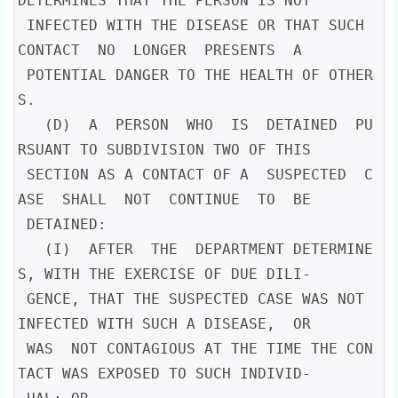
DETERMINES THAT THE PERSON IS NOT

 INFECTED WITH THE DISEASE OR THAT SUCH  
CONTACT  NO  LONGER  PRESENTS  A

 POTENTIAL DANGER TO THE HEALTH OF OTHER
S.

   (D)  A  PERSON  WHO  IS  DETAINED  PU
RSUANT TO SUBDIVISION TWO OF THIS

 SECTION AS A CONTACT OF A  SUSPECTED  C
ASE  SHALL  NOT  CONTINUE  TO  BE

 DETAINED:

   (I)  AFTER  THE  DEPARTMENT DETERMINE
S, WITH THE EXERCISE OF DUE DILI-

 GENCE, THAT THE SUSPECTED CASE WAS NOT 
INFECTED WITH SUCH A DISEASE,  OR

 WAS  NOT CONTAGIOUS AT THE TIME THE CON
TACT WAS EXPOSED TO SUCH INDIVID-
