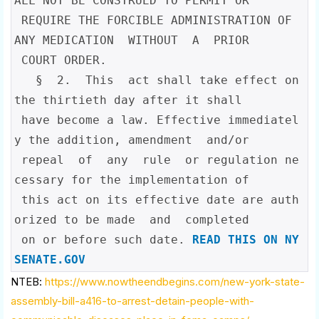
ALL NOT BE CONSTRUED TO PERMIT OR

 REQUIRE THE FORCIBLE ADMINISTRATION OF 
ANY MEDICATION  WITHOUT  A  PRIOR

 COURT ORDER.

   §  2.  This  act shall take effect on 
the thirtieth day after it shall

 have become a law. Effective immediatel
y the addition, amendment  and/or

 repeal  of  any  rule  or regulation ne
cessary for the implementation of

 this act on its effective date are auth
orized to be made  and  completed

 on or before such date. 
READ THIS ON NY 
SENATE.GOV
NTEB:
https://www.nowtheendbegins.com/new-york-state-
assembly-bill-a416-to-arrest-detain-people-with-