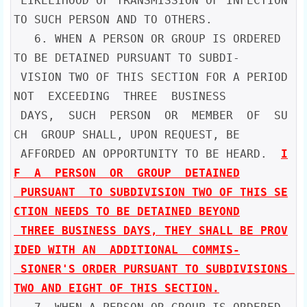
 LIKELIHOOD OF TRANSMISSION OF INFECTION 
TO SUCH PERSON AND TO OTHERS.

   6. WHEN A PERSON OR GROUP IS ORDERED 
TO BE DETAINED PURSUANT TO SUBDI-

 VISION TWO OF THIS SECTION FOR A PERIOD  
NOT  EXCEEDING  THREE  BUSINESS

 DAYS,  SUCH  PERSON  OR  MEMBER  OF  SU
CH  GROUP SHALL, UPON REQUEST, BE

 AFFORDED AN OPPORTUNITY TO BE HEARD.  
I
F  A  PERSON  OR  GROUP  DETAINED

 PURSUANT  TO SUBDIVISION TWO OF THIS SE
CTION NEEDS TO BE DETAINED BEYOND

 THREE BUSINESS DAYS, THEY SHALL BE PROV
IDED WITH AN  ADDITIONAL  COMMIS-

 SIONER'S ORDER PURSUANT TO SUBDIVISIONS 
TWO AND EIGHT OF THIS SECTION.