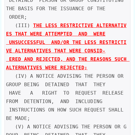
 DETAINED  PERSON OR GROUP CONSTITUTING 
THE BASIS FOR THE ISSUANCE OF THE

 ORDER;

   (III) 
THE LESS RESTRICTIVE ALTERNATIV
ES THAT WERE ATTEMPTED  AND  WERE

 UNSUCCESSFUL  AND/OR THE LESS RESTRICTI
VE ALTERNATIVES THAT WERE CONSID-

 ERED AND REJECTED, AND THE REASONS SUCH 
ALTERNATIVES WERE REJECTED;
   (IV) A NOTICE ADVISING THE PERSON OR 
GROUP BEING  DETAINED  THAT  THEY

 HAVE   A   RIGHT  TO  REQUEST  RELEASE  
FROM  DETENTION,  AND  INCLUDING

 INSTRUCTIONS ON HOW SUCH REQUEST SHALL 
BE MADE;

   (V) A NOTICE ADVISING THE PERSON OR G