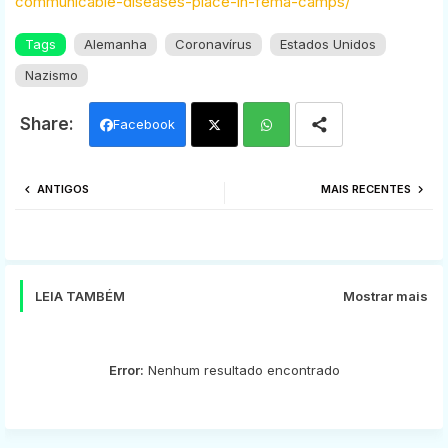
communicable-diseases-place-in-fema-camps/
Tags
Alemanha
Coronavírus
Estados Unidos
Nazismo
Facebook
Twi
Wh
ANTIGOS
MAIS RECENTES
tter
ats
app
LEIA TAMBÉM
Mostrar mais
Error:
Nenhum resultado encontrado