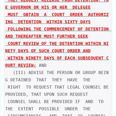
 THEY REQUEST RELEASE FROM DETENTION, TH
E GOVERNOR OR HIS OR HER  DELEGEE

 MUST  OBTAIN  A  COURT  ORDER  AUTHORIZ
ING  DETENTION  WITHIN SIXTY DAYS

 FOLLOWING THE COMMENCEMENT OF DETENTION 
AND THEREAFTER MUST FURTHER SEEK

 COURT REVIEW OF THE DETENTION WITHIN NI
NETY DAYS OF SUCH COURT ORDER AND

 WITHIN NINETY DAYS OF EACH SUBSEQUENT C
OURT REVIEW;
 AND

   (III) ADVISE THE PERSON OR GROUP BEIN
G DETAINED  THAT  THEY  HAVE  THE

 RIGHT  TO REQUEST THAT LEGAL COUNSEL BE 
PROVIDED, THAT UPON SUCH REQUEST

 COUNSEL SHALL BE PROVIDED IF  AND  TO  
THE  EXTENT  POSSIBLE  UNDER  THE
