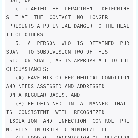
 UAL; OR

   (II) AFTER THE  DEPARTMENT  DETERMINE
S  THAT  THE  CONTACT  NO  LONGER

 PRESENTS A POTENTIAL DANGER TO THE HEAL
TH OF OTHERS.

   5.  A  PERSON  WHO  IS  DETAINED  PUR
SUANT  TO SUBDIVISION TWO OF THIS

 SECTION SHALL, AS IS APPROPRIATE TO THE 
CIRCUMSTANCES:

   (A) HAVE HIS OR HER MEDICAL CONDITION 
AND NEEDS ASSESSED AND ADDRESSED

 ON A REGULAR BASIS, AND

   (B) BE DETAINED  IN  A  MANNER  THAT  
IS  CONSISTENT  WITH  RECOGNIZED

 ISOLATION  AND  INFECTION  CONTROL  PRI
NCIPLES  IN ORDER TO MINIMIZE THE
