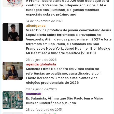
À Frente¨ sobre o ano de 2026 com destaque para
conflitos, 250 anos de independência dos EUA e
fundação dos Illuminati, e algumas matérias
especiais sobre o próximo ano
14 de novembro de 2025
alienígenas
Visão Divina profética de jovem venezuelano Jesús
López alerta sobre terremotos e provações na
Venezuela; Além de nova pandemia em 2027 e forte
terremoto em São Paulo, e Tsunamis em São
Francisco e Nova York, Jared Kushner, Elon Musk e
Mr Beast são a trindade maléfica (VÍDEOS)
28 de junho de 2026
agenda globalista
Michelle Firmo Bolsonaro em vídeo cheio de
referências ao ocultismo, caça discórdia com
Flávio Bolsonaro 3 meses e meio antes das
eleições presidenciais de 2026
28 de junho de 2026
illuminati
Ex Satanista, Afirma que São Paulo tem o Maior
Bunker Subterrâneo do Mundo
28 de fevereiro de 2015