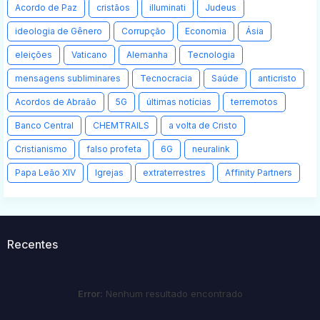
Acordo de Paz
cristãos
illuminati
Judeus
ideologia de Gênero
Corrupção
Economia
Ásia
eleições
Vaticano
Alemanha
Tecnologia
mensagens subliminares
Tecnocracia
Saúde
anticristo
Acordos de Abraão
5G
últimas notícias
terremotos
Banco Central
CHEMTRAILS
a volta de Cristo
Cristianismo
falso profeta
6G
neuralink
Papa Leão XIV
Igrejas
extraterrestres
Affinity Partners
Recentes
Error:
Nenhum resultado encontrado