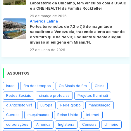
Laboratório da Unicamp, tem vínculos com a USAID
e a ONE HEALTH da Família Rockfeller
29 de março de 2026
América Latina
Fortes terremotos de 7,2 e 7,5 de magnitude
sacudiram a Venezuela, trazendo alerta ao mundo
do futuro que há de vir; Enquanto vidente alegou
invasão alienígena em Miami/FL
27 de junho de 2026
ASSUNTOS
Israel
fim dos tempos
Os Sinais do fim
China
Redes Sociais
sinais e profecias
Projetos Illuminati
o Anticristo virá
Europa
Rede globo
manipulação
Guerras
muçulmanos
Reino Unido
internet
corporações
América
Inglaterra
Censura
dinheiro