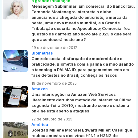
a grande tribulação
Mensagem Subliminar: Em comercial do Banco Itaú,
Fernanda Montenegro interpreta o diabo
anunciando a chegada do anticristo, a marca da
besta, uma nova moeda mundial, e a Grande
Tribulação descrita no Apocalipse; Comercial fez
questão de dar feliz ano novo até 2023 o que será
que acontecerá neste ano ?
29 de dezembro de 2017
Biometrias
Controle social disfarçado de modernidade e
praticidade, Biometria com a palma da mão usando
a tecnologia PALMA ID, para pagamentos está em
fase de testes no Brasil; conheça os riscos
19 de novembro de 2025
Amazon
Uma interrupção na Amazon Web Services
literalmente derrubou metade da Internet na última
segunda-feira 20/10, mostrando como o sistema
on-line está aberto a ataques
22 de outubro de 2025
América
Soledad Miller e Michael Edward Miller: Casal que
roubou amostras dos vírus H1N1 e H3N2 de