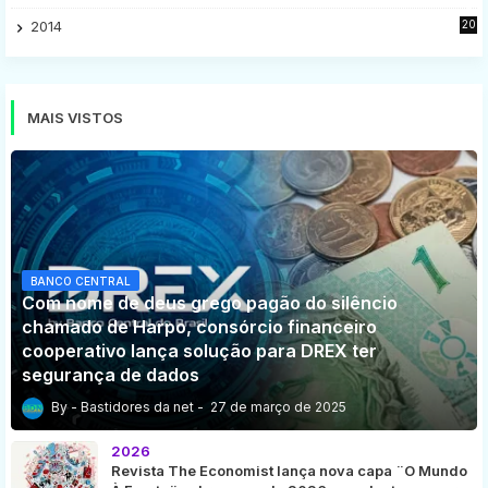
8
2014
20
16
MAIS VISTOS
BANCO CENTRAL
Com nome de deus grego pagão do silêncio
chamado de Harpo, consórcio financeiro
cooperativo lança solução para DREX ter
segurança de dados
Bastidores da net
27 de março de 2025
2026
Revista The Economist lança nova capa ¨O Mundo