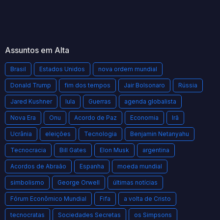
Assuntos em Alta
Brasil
Estados Unidos
nova ordem mundial
Donald Trump
fim dos tempos
Jair Bolsonaro
Rússia
Jared Kushner
lula
Guerras
agenda globalista
Nova Era
Onu
Acordo de Paz
Economia
Irã
Ucrânia
eleições
Tecnologia
Benjamin Netanyahu
Tecnocracia
Bill Gates
Elon Musk
argentina
Acordos de Abraão
Espanha
moeda mundial
simbolismo
George Orwell
últimas notícias
Fórum Econômico Mundial
Fifa
a volta de Cristo
tecnocratas
Sociedades Secretas
os Simpsons