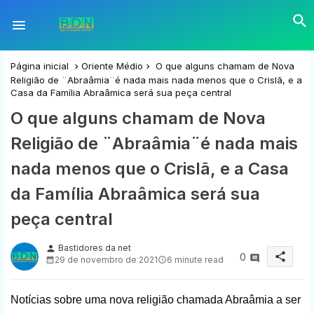
Página inicial
Oriente Médio
O que alguns chamam de Nova
Religião de ¨Abraâmia¨é nada mais nada menos que o Crislã, e a
Casa da Família Abraâmica será sua peça central
O que alguns chamam de Nova
Religião de ¨Abraâmia¨é nada mais
nada menos que o Crislã, e a Casa
da Família Abraâmica será sua
peça central
Bastidores da net
person
share
0
29 de novembro de 2021
6 minute read
Notícias sobre uma nova religião chamada Abraâmia a ser