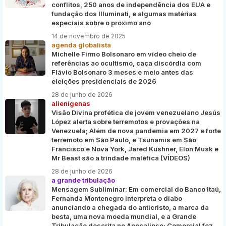
conflitos, 250 anos de independência dos EUA e
fundação dos Illuminati, e algumas matérias
especiais sobre o próximo ano
14 de novembro de 2025
agenda globalista
Michelle Firmo Bolsonaro em vídeo cheio de
referências ao ocultismo, caça discórdia com
Flávio Bolsonaro 3 meses e meio antes das
eleições presidenciais de 2026
28 de junho de 2026
alienígenas
Visão Divina profética de jovem venezuelano Jesús
López alerta sobre terremotos e provações na
Venezuela; Além de nova pandemia em 2027 e forte
terremoto em São Paulo, e Tsunamis em São
Francisco e Nova York, Jared Kushner, Elon Musk e
Mr Beast são a trindade maléfica (VÍDEOS)
28 de junho de 2026
a grande tribulação
Mensagem Subliminar: Em comercial do Banco Itaú,
Fernanda Montenegro interpreta o diabo
anunciando a chegada do anticristo, a marca da
besta, uma nova moeda mundial, e a Grande
Tribulação descrita no Apocalipse; Comercial fez