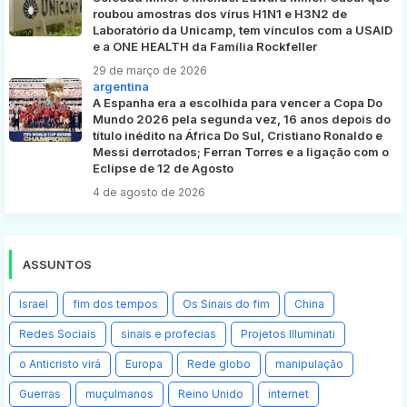
roubou amostras dos vírus H1N1 e H3N2 de
Laboratório da Unicamp, tem vínculos com a USAID
e a ONE HEALTH da Família Rockfeller
29 de março de 2026
argentina
A Espanha era a escolhida para vencer a Copa Do
Mundo 2026 pela segunda vez, 16 anos depois do
título inédito na África Do Sul, Cristiano Ronaldo e
Messi derrotados; Ferran Torres e a ligação com o
Eclipse de 12 de Agosto
4 de agosto de 2026
ASSUNTOS
Israel
fim dos tempos
Os Sinais do fim
China
Redes Sociais
sinais e profecias
Projetos Illuminati
o Anticristo virá
Europa
Rede globo
manipulação
Guerras
muçulmanos
Reino Unido
internet