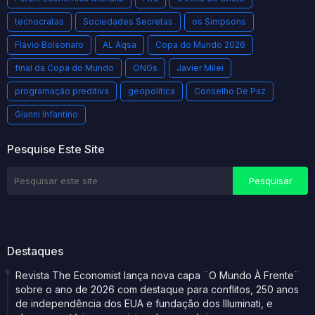
tecnocratas
Sociedades Secretas
os Simpsons
Flávio Bolsonaro
AL Aqsa
Copa do Mundo 2026
final da Copa do Mundo
ONGs
Javier Milei
programação preditiva
geopolítica
Conselho De Paz
Gianni Infantino
Pesquise Este Site
Destaques
Revista The Economist lança nova capa ¨O Mundo À Frente¨
sobre o ano de 2026 com destaque para conflitos, 250 anos
de independência dos EUA e fundação dos Illuminati, e