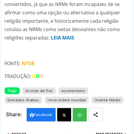
convertidos, já que as NRMs foram incapazes de se
afirmar como uma opção ou alternativa a qualquer
religião importante, e historicamente cada religião
rotulou as NRMs como seitas desviantes não como
religiões separadas.
LEIA MAIS
FONTE:
NTEB
TRADUÇÃO:
B
D
N
Tags
Acordo de Paz
ecumenismo
Emirados Árabes
nova ordem mundial
Oriente Médio
Facebook
Twi
Wh