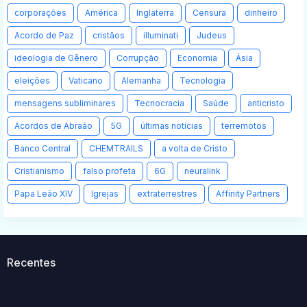
corporações
América
Inglaterra
Censura
dinheiro
Acordo de Paz
cristãos
illuminati
Judeus
ideologia de Gênero
Corrupção
Economia
Ásia
eleições
Vaticano
Alemanha
Tecnologia
mensagens subliminares
Tecnocracia
Saúde
anticristo
Acordos de Abraão
5G
últimas notícias
terremotos
Banco Central
CHEMTRAILS
a volta de Cristo
Cristianismo
falso profeta
6G
neuralink
Papa Leão XIV
Igrejas
extraterrestres
Affinity Partners
Recentes