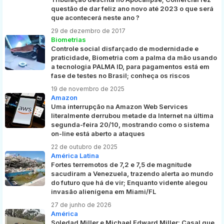
questão de dar feliz ano novo até 2023 o que será
que acontecerá neste ano ?
29 de dezembro de 2017
Biometrias
Controle social disfarçado de modernidade e
praticidade, Biometria com a palma da mão usando
a tecnologia PALMA ID, para pagamentos está em
fase de testes no Brasil; conheça os riscos
19 de novembro de 2025
Amazon
Uma interrupção na Amazon Web Services
literalmente derrubou metade da Internet na última
segunda-feira 20/10, mostrando como o sistema
on-line está aberto a ataques
22 de outubro de 2025
América Latina
Fortes terremotos de 7,2 e 7,5 de magnitude
sacudiram a Venezuela, trazendo alerta ao mundo
do futuro que há de vir; Enquanto vidente alegou
invasão alienígena em Miami/FL
27 de junho de 2026
América
Soledad Miller e Michael Edward Miller: Casal que