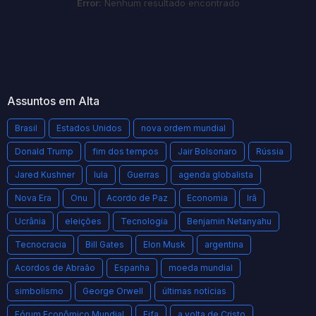
Error:
Nenhum resultado encontrado
Assuntos em Alta
Brasil
Estados Unidos
nova ordem mundial
Donald Trump
fim dos tempos
Jair Bolsonaro
Rússia
Jared Kushner
lula
Guerras
agenda globalista
Nova Era
Onu
Acordo de Paz
Economia
Irã
Ucrânia
eleições
Tecnologia
Benjamin Netanyahu
Tecnocracia
Bill Gates
Elon Musk
argentina
Acordos de Abraão
Espanha
moeda mundial
simbolismo
George Orwell
últimas notícias
Fórum Econômico Mundial
Fifa
a volta de Cristo